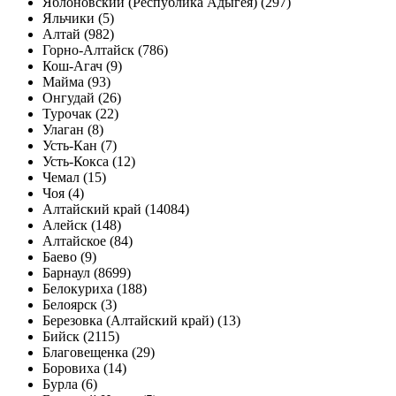
Яблоновский (Республика Адыгея) (297)
Яльчики (5)
Алтай (982)
Горно-Алтайск (786)
Кош-Агач (9)
Майма (93)
Онгудай (26)
Турочак (22)
Улаган (8)
Усть-Кан (7)
Усть-Кокса (12)
Чемал (15)
Чоя (4)
Алтайский край (14084)
Алейск (148)
Алтайское (84)
Баево (9)
Барнаул (8699)
Белокуриха (188)
Белоярск (3)
Березовка (Алтайский край) (13)
Бийск (2115)
Благовещенка (29)
Боровиха (14)
Бурла (6)