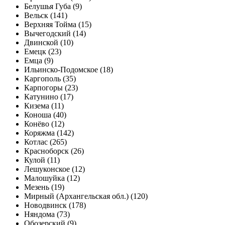
Белушья Губа (9)
Вельск (141)
Верхняя Тойма (15)
Вычегодский (14)
Двинской (10)
Емецк (23)
Емца (9)
Ильинско-Подомское (18)
Каргополь (35)
Карпогоры (23)
Катунино (17)
Кизема (11)
Коноша (40)
Конёво (12)
Коряжма (142)
Котлас (265)
Красноборск (26)
Кулой (11)
Лешуконское (12)
Малошуйка (12)
Мезень (19)
Мирный (Архангельская обл.) (120)
Новодвинск (178)
Няндома (73)
Обозерский (9)