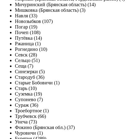
Мичуринский (Брянская область) (14)
Мишковка (Брянская область) (3)
Навля (33)
Новозыбков (107)
Погар (19)
Почеп (108)
Путёвка (14)
Ржаница (1)
Рогнедино (10)
Севск (28)
Сельцо (51)
Сеща (7)
Синезерки (5)
Стародуб (36)
Старые Бобовичи (1)
Старь (10)
Суземка (19)
Супонево (7)
Сураж (36)
Троебортное (1)
Трубчевск (66)
Унеча (73)
Фокино (Брянская обл.) (37)
Чуровичи (1)
Бурятия (4289)