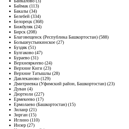
Байкалово (3)
Баймак (113)
Бакалы (34)
Белебей (334)
Белорецк (368)
Бижбуляк (24)
Бирск (208)
Благовещенск (Республика Башкортостан) (588)
Большеустьикинское (27)
Буздяк (51)
Булгаково (47)
Бураево (31)
Верхнеяркеево (24)
Верхние Киги (23)
Верхние Татышлы (28)
Давлеканово (129)
Дмитриевка (Уфимский район, Башкортостан) (23)
Дуван (4)
Дюртюли (227)
Ермекеево (17)
Ермолаево (Башкортостан) (15)
Зилаир (21)
Зирган (15)
Иглино (110)
Инзер (27)