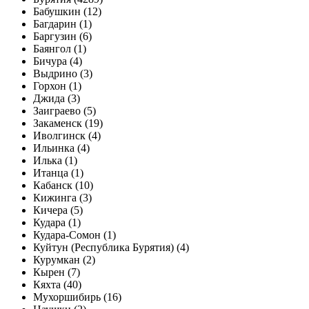
Бабушкин (12)
Багдарин (1)
Баргузин (6)
Баянгол (1)
Бичура (4)
Выдрино (3)
Горхон (1)
Джида (3)
Заиграево (5)
Закаменск (19)
Иволгинск (4)
Ильинка (4)
Илька (1)
Итанца (1)
Кабанск (10)
Кижинга (3)
Кичера (5)
Кудара (1)
Кудара-Сомон (1)
Куйтун (Республика Бурятия) (4)
Курумкан (2)
Кырен (7)
Кяхта (40)
Мухоршибирь (16)