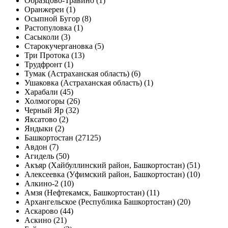
Образцово-Травино (1)
Оранжереи (1)
Осыпной Бугор (8)
Растопуловка (1)
Сасыколи (3)
Старокучергановка (5)
Три Протока (13)
Трудфронт (1)
Тумак (Астраханская область) (6)
Ушаковка (Астраханская область) (1)
Харабали (45)
Холмогоры (26)
Черный Яр (32)
Яксатово (2)
Яндыки (2)
Башкортостан (27125)
Авдон (7)
Агидель (50)
Акъяр (Хайбуллинский район, Башкортостан) (51)
Алексеевка (Уфимский район, Башкортостан) (10)
Алкино-2 (10)
Амзя (Нефтекамск, Башкортостан) (11)
Архангельское (Республика Башкортостан) (20)
Аскарово (44)
Аскино (21)