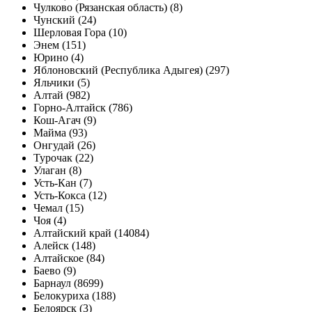
Чулково (Рязанская область) (8)
Чунский (24)
Шерловая Гора (10)
Энем (151)
Юрино (4)
Яблоновский (Республика Адыгея) (297)
Яльчики (5)
Алтай (982)
Горно-Алтайск (786)
Кош-Агач (9)
Майма (93)
Онгудай (26)
Турочак (22)
Улаган (8)
Усть-Кан (7)
Усть-Кокса (12)
Чемал (15)
Чоя (4)
Алтайский край (14084)
Алейск (148)
Алтайское (84)
Баево (9)
Барнаул (8699)
Белокуриха (188)
Белоярск (3)