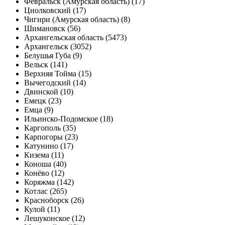
Февральск (Амурская область) (17)
Циолковский (17)
Чигири (Амурская область) (8)
Шимановск (56)
Архангельская область (5473)
Архангельск (3052)
Белушья Губа (9)
Вельск (141)
Верхняя Тойма (15)
Вычегодский (14)
Двинской (10)
Емецк (23)
Емца (9)
Ильинско-Подомское (18)
Каргополь (35)
Карпогоры (23)
Катунино (17)
Кизема (11)
Коноша (40)
Конёво (12)
Коряжма (142)
Котлас (265)
Красноборск (26)
Кулой (11)
Лешуконское (12)