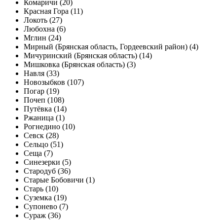
Комаричи (20)
Красная Гора (11)
Локоть (27)
Любохна (6)
Мглин (24)
Мирный (Брянская область, Гордеевский район) (4)
Мичуринский (Брянская область) (14)
Мишковка (Брянская область) (3)
Навля (33)
Новозыбков (107)
Погар (19)
Почеп (108)
Путёвка (14)
Ржаница (1)
Рогнедино (10)
Севск (28)
Сельцо (51)
Сеща (7)
Синезерки (5)
Стародуб (36)
Старые Бобовичи (1)
Старь (10)
Суземка (19)
Супонево (7)
Сураж (36)