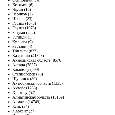
Осиповичи (76)
Хотимск (6)
Чаусы (16)
Чериков (2)
Шклов (23)
Грузия (1073)
Грузия (1073)
Батуми (222)
Зугдиди (1)
Кутаиси (9)
Рустави (4)
Тбилиси (837)
Казахстан (41323)
Акмолинская область (8576)
Астана (7827)
Кокшетау (599)
Степногорск (70)
Щучинск (80)
Актюбинская область (1335)
Актобе (1283)
Хромтау (52)
Алматинская область (15169)
Алматы (14749)
Есик (24)
Жаркент (27)