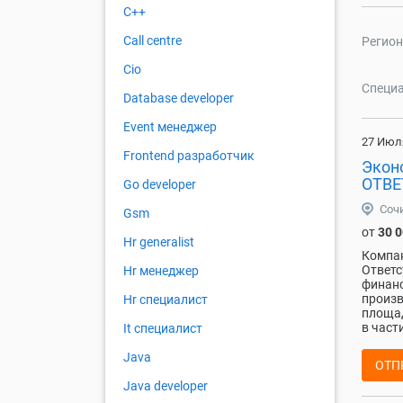
C++
Call centre
Регион
Cio
Специа
Database developer
Event менеджер
27 Июл
Frontend разработчик
Экон
ОТВЕ
Go developer
Соч
Gsm
от
30 
Hr generalist
Компа
Ответс
Hr менеджер
финанс
произв
Hr специалист
площад
в част
It специалист
Java
ОТП
Java developer