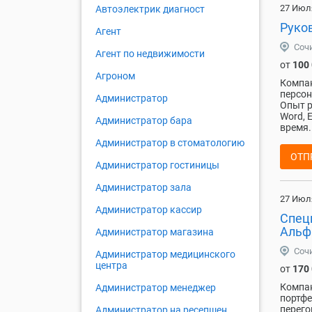
27 Июл
Автоэлектрик диагност
Руко
Агент
Соч
Агент по недвижимости
от
100
Агроном
Компан
персон
Администратор
Опыт р
Word, 
Администратор бара
время.
Администратор в стоматологию
ОТП
Администратор гостиницы
Администратор зала
27 Июл
Администратор кассир
Спец
Альф
Администратор магазина
Соч
Администратор медицинского
центра
от
170
Компан
Администратор менеджер
портфе
перего
Администратор на ресепшен