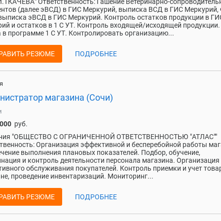
.ТКАЧЕВА" Ответственность: Гашение Ветеринарно-сопроводитель
нтов (далее эВСД) в ГИС Меркурий, выписка ВСД в ГИС Меркурий,
выписка эВСД в ГИС Меркурий. Контроль остатков продукции в ГИ
ий и остатков в 1 С УТ. Контроль входящей/исходящей продукции.
 в программе 1 С УТ. Контролировать организацию...
РАВИТЬ РЕЗЮМЕ
ПОДРОБНЕЕ
я
нистратор магазина (Сочи)
и
 000
руб.
ния "ОБЩЕСТВО С ОГРАНИЧЕННОЙ ОТВЕТСТВЕННОСТЬЮ "АТЛАС""
твенность: Организация эффективной и бесперебойной работы маг
чение выполнения плановых показателей. Подбор, обучение,
нация и контроль деятельности персонала магазина. Организация
ивного обслуживания покупателей. Контроль приемки и учет това
не, проведение инвентаризаций. Мониторинг...
РАВИТЬ РЕЗЮМЕ
ПОДРОБНЕЕ