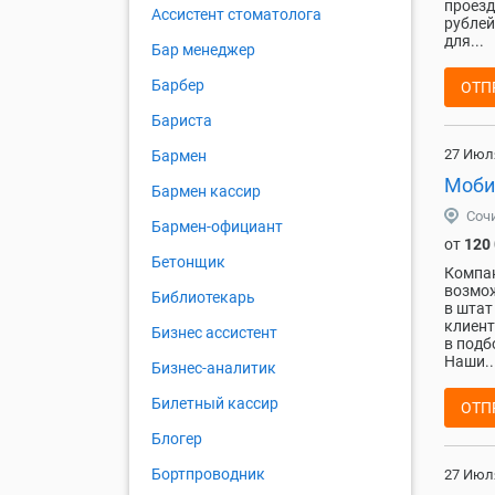
проезд
Ассистент стоматолога
рублей
для...
Бар менеджер
Барбер
ОТП
Бариста
27 Июл
Бармен
Моби
Бармен кассир
Соч
Бармен-официант
от
120
Бетонщик
Компан
возмож
Библиотекарь
в штат
клиент
Бизнес ассистент
в подб
Наши..
Бизнес-аналитик
Билетный кассир
ОТП
Блогер
Бортпроводник
27 Июл