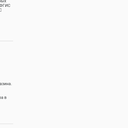
ных
 ФГИС
С
азина.
ра в