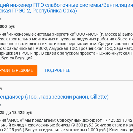
щий инженер ПТО слаботочные системы/Вентиляци
ская ГРЭС-2, Республика Саха)
и
 000
руб.
ия "Инженерные системы энергетики" ООО «ИСЭ» (г. Москва) вып
кс строительно-монтажных и пуско-наладочных работ на объекта
ленного комплекса в части инженерных систем. Среди выполнен
ов: Сахалинская ГРЭС-2, Амурская ТЭС, Грозненская ТЭС, Зарамаг
иришская ГРЭС и пр . В связи с запуском проекта - Южно-Якутская 
ебуется Ведущий...
РАВИТЬ РЕЗЮМЕ
ПОДРОБНЕЕ
я
ндайзер (Лоо, Лазаревский район, Gillette)
и
425
до
18 425
руб.
ия "ANCOR" Мы предлагаем: Cовoкупный дохoд: (от 17 425 до 18 425
ьный оклад + ежемесячные бонусы (9 300 руб.) Бонус за стаж и ка
 (2 125 руб.) Бонус за идеальные магазины (1 000 руб.) Компенсац