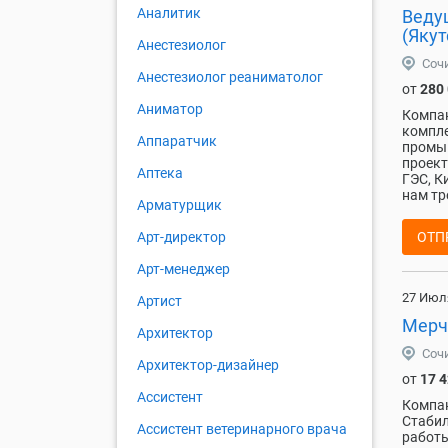
Аналитик
Веду
(Якут
Анестезиолог
Соч
Анестезиолог реаниматолог
от
280
Аниматор
Компан
компле
Аппаратчик
промыш
проект
Аптека
ГЭС, К
нам тр
Арматурщик
ОТП
Арт-директор
Арт-менеджер
27 Июл
Артист
Мерче
Архитектор
Соч
Архитектор-дизайнер
от
17 
Ассистент
Компан
Стабил
Ассистент ветеринарного врача
работы