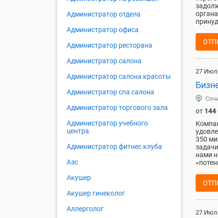
задолж
органа
Администратор отдела
принуд
Администратор офиса
ОТП
Администратор ресторана
Администратор салона
27 Июл
Администратор салона красоты
Бизн
Администратор спа салона
Соч
Администратор торгового зала
от
144
Администратор учебного
Компан
центра
удовле
350 ми
Администратор фитнес клуба
задачи
нами н
Азс
«потен
Акушер
ОТП
Акушер гинеколог
Аллерголог
27 Июл