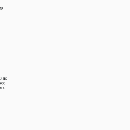
ля
0 до
нес-
я с