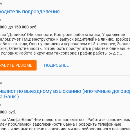
я
водитель подразделения
и
 000
до
150 000
руб.
ия "Драйвер" Обязанности: Контроль работы парка; Управление
алом; Учет ТМЦ; Инструктаж и выпуск водителей на линию. Требов
аботы от года; Опыт управления персоналом от 3-х человек; Знание
Excel; Ответственность, готовность приступить к работе в ближайше
 Условия: Работа в крупном таксопарке; График работы 5/2, с...
РАВИТЬ РЕЗЮМЕ
ПОДРОБНЕЕ
я
иалист по выездному взысканию (ипотечные догово
а-Банк )
и
 000
руб.
ия "Альфа-Банк" Чем предстоит заниматься: Работать с ипотечны
лем проблемной задолженности банка Проводить телефонные
воры и личные встречи с должниками для добровольного погашен