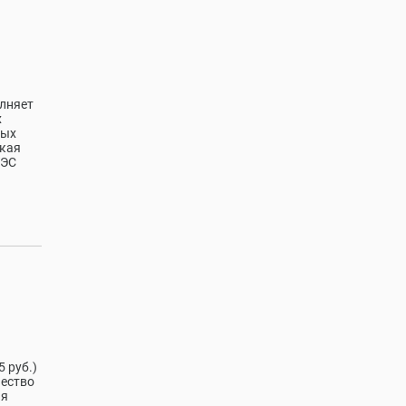
я
олняет
х
ных
ская
ТЭС
 руб.)
чество
ия