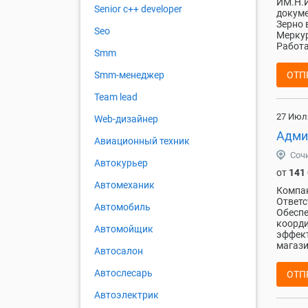
ИМ.Н.И
Senior с++ developer
докуме
Зерно 
Seo
Меркур
Работа
Smm
ОТП
Smm-менеджер
Team lead
27 Июл
Web-дизайнер
Адми
Авиационный техник
Соч
Автокурьер
от
141
Автомеханик
Компа
Ответс
Автомобиль
Обеспе
коорди
Автомойщик
эффект
магази
Автосалон
Автослесарь
ОТП
Автоэлектрик