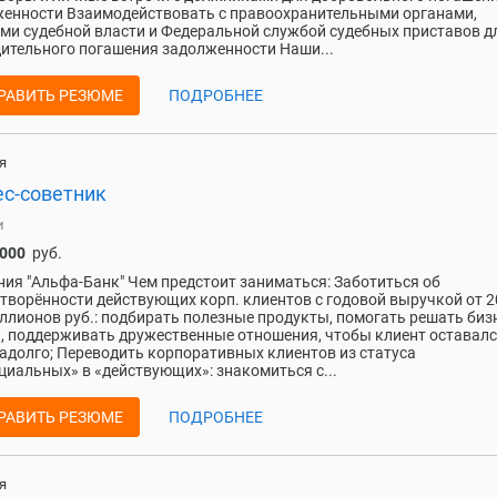
енности Взаимодействовать с правоохранительными органами,
ми судебной власти и Федеральной службой судебных приставов д
ительного погашения задолженности Наши...
РАВИТЬ РЕЗЮМЕ
ПОДРОБНЕЕ
я
ес-советник
и
 000
руб.
ия "Альфа-Банк" Чем предстоит заниматься: Заботиться об
творённости действующих корп. клиентов с годовой выручкой от 2
ллионов руб.: подбирать полезные продукты, помогать решать биз
, поддерживать дружественные отношения, чтобы клиент оставалс
адолго; Переводить корпоративных клиентов из статуса
циальных» в «действующих»: знакомиться с...
РАВИТЬ РЕЗЮМЕ
ПОДРОБНЕЕ
я