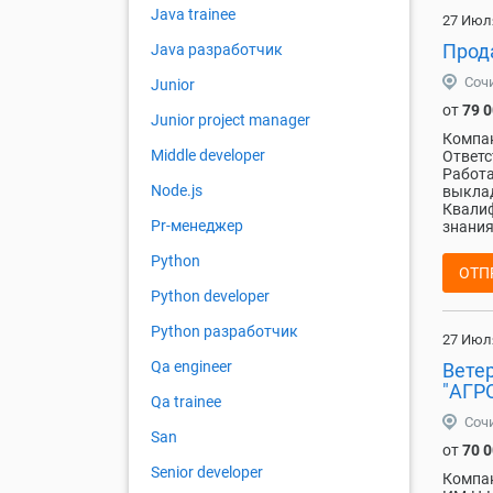
Java trainee
27 Июл
Прод
Java разработчик
Соч
Junior
от
79 
Junior project manager
Компа
Middle developer
Ответс
Работа
Node.js
выклад
Квалиф
Pr-менеджер
знания
Python
ОТП
Python developer
Python разработчик
27 Июл
Qa engineer
Вете
"АГР
Qa trainee
Соч
San
от
70 
Senior developer
Компа