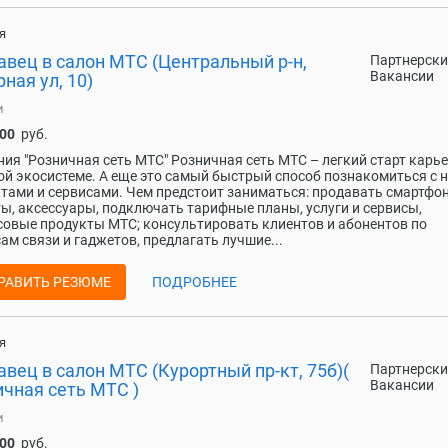
я
авец в салон МТС (Центральный р-н,
Партнерски
Вакансии
ная ул, 10)
и
000
руб.
ия "Розничная сеть МТС" Розничная сеть МТС – легкий старт карь
й экосистеме. А еще это самый быстрый способ познакомиться с
тами и сервисами. Чем предстоит заниматься: продавать смартфо
ы, аксессуары, подключать тарифные планы, услуги и сервисы,
овые продукты МТС; консультировать клиентов и абонентов по
ам связи и гаджетов, предлагать лучшие...
РАВИТЬ РЕЗЮМЕ
ПОДРОБНЕЕ
я
вец в салон МТС (Курортный пр-кт, 75б)(
Партнерски
Вакансии
ичная сеть МТС )
и
000
руб.