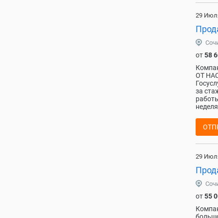
29 Июл
Прода
Соч
от
58 
Компан
ОТ НАС
Госусл
за ста
работы
неделя
ОТП
29 Июл
Прод
Соч
от
55 
Компан
большо