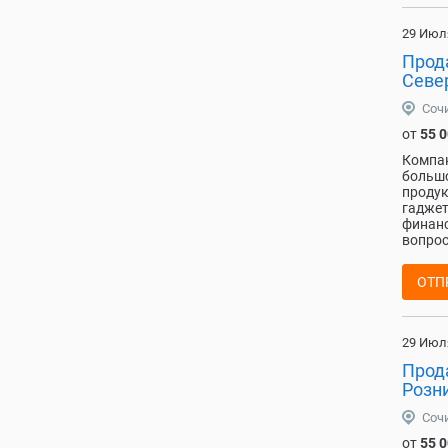
29 Июл
Прод
Север
Соч
от
55 
Компан
большо
продук
гаджет
финанс
вопрос
ОТП
29 Июл
Прода
Розн
Соч
от
55 