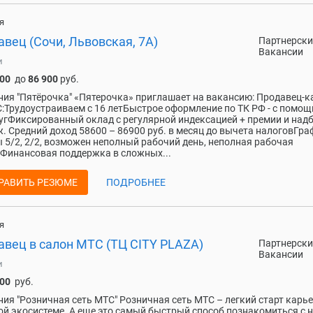
я
вец (Сочи, Львовская, 7А)
Партнерски
Вакансии
и
600
до
86 900
руб.
ия "Пятёрочка" «Пятерочка» приглашает на вакансию: Продавец-к
:Трудоустраиваем с 16 летБыстрое оформление по ТК РФ - с помо
угФиксированный оклад с регулярной индексацией + премии и над
ж. Средний доход 58600 – 86900 руб. в месяц до вычета налоговГра
 5/2, 2/2, возможен неполный рабочий день, неполная рабочая
Финансовая поддержка в сложных...
РАВИТЬ РЕЗЮМЕ
ПОДРОБНЕЕ
я
авец в салон МТС (ТЦ CITY PLAZA)
Партнерски
Вакансии
и
000
руб.
ия "Розничная сеть МТС" Розничная сеть МТС – легкий старт карь
й экосистеме. А еще это самый быстрый способ познакомиться с