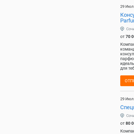
29 Июл
Конс
Parfu
Соч
от
70 
Компан
команд
консул
парфюм
идеаль
для те
ОТП
29 Июл
Спец
Соч
от
80 
Компан