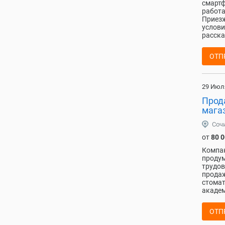
смартф
работа
Приезж
услови
расска
ОТП
29 Июл
Прода
мага
Соч
от
80 
Компан
проду
трудов
продаж
стомат
академ
ОТП