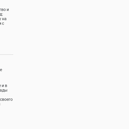
тво и
д:
у на
 с
е
 и в
рады
своего
м