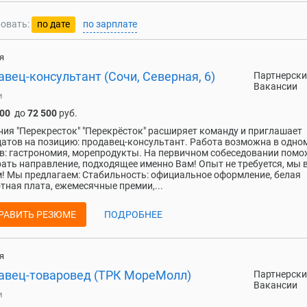
овать:
по дате
по зарплате
я
вец-консультант (Сочи, Северная, 6)
Партнерски
Вакансии
и
000
до
72 500
руб.
ия "Перекресток" "Перекрёсток" расширяет команду и приглашает
атов на позицию: продавец-консультант. Работа возможна в одно
в: гастрономия, морепродукты. На первичном собеседовании пом
ать направление, подходящее именно Вам! Опыт не требуется, мы 
! Мы предлагаем: Стабильность: официальное оформление, белая
тная плата, ежемесячные премии,...
РАВИТЬ РЕЗЮМЕ
ПОДРОБНЕЕ
я
авец-товаровед (ТРК МореМолл)
Партнерски
Вакансии
и