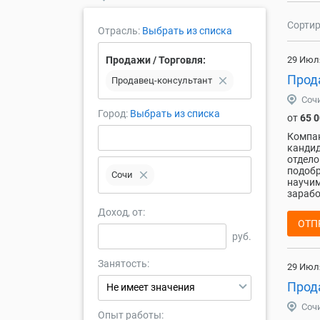
Сортир
Отрасль:
Выбрать из списка
Продажи / Торговля:
29 Июл
Прода
close
Продавец-консультант
Соч
Город:
Выбрать из списка
от
65 
Компан
кандид
отдело
подобр
close
Сочи
научим
зарабо
Доход, от:
ОТП
руб.
Занятость:
29 Июл
Прод
Не имеет значения
Соч
Опыт работы: