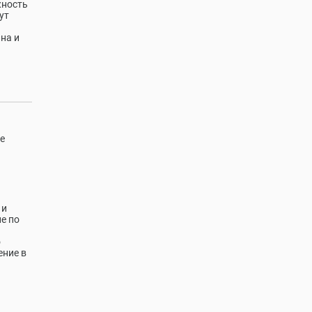
жность
ут
на и
е
 и
е по
о
ение в