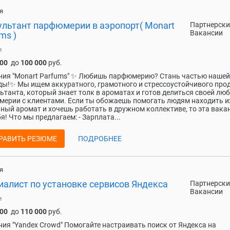
я
ультант парфюмерии в аэропорт( Monart
Партнерски
Вакансии
ms )
и
000
до
100 000
руб.
ия "Monart Parfums" ✨ Любишь парфюмерию? Стань частью нашей
ы!✨ Мы ищем аккуратного, грамотного и стрессоустойчивого про
ьтанта, который знает толк в ароматах и готов делиться своей лю
ерии с клиентами. Если ты обожаешь помогать людям находить и
ный аромат и хочешь работать в дружном коллективе, то эта вака
бя! Что мы предлагаем: - Зарплата...
РАВИТЬ РЕЗЮМЕ
ПОДРОБНЕЕ
я
иалист по установке сервисов Яндекса
Партнерски
Вакансии
и
000
до
110 000
руб.
ия "Yandex Crowd" Помогайте настраивать поиск от Яндекса на