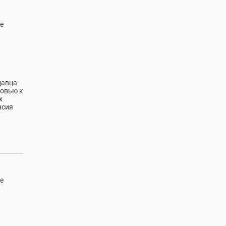
е
давца-
бовью к
х
нсия
е