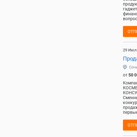
продук
гаджет
финанс
вопрос
ОТП
29 Июл
Прод
Соч
от
50 
Компан
КОСМЕ
КОНСУ
Сменн
конкур
продаж
первые
ОТП