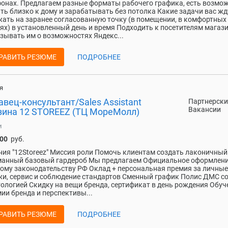
онах. Предлагаем разные форматы рабочего графика, есть возмо
ть близко к дому и зарабатывать без потолка Какие задачи вас жд
ать на заранее согласованную точку (в помещении, в комфортных
ях) в установленный день и время Подходить к посетителям магази
зывать им о возможностях Яндекс...
РАВИТЬ РЕЗЮМЕ
ПОДРОБНЕЕ
я
вец-консультант/Sales Assistant
Партнерски
Вакансии
зина 12 STOREEZ (ТЦ МореМолл)
и
000
руб.
ия "12Storeez" Миссия роли Помочь клиентам создать лаконичный
манный базовый гардероб Мы предлагаем Официальное оформлени
ому законодательству РФ Оклад + персональная премия за личные
и, сервис и соблюдение стандартов Сменный график Полис ДМС с
ологией Скидку на вещи бренда, сертификат в день рождения Обуч
ии бренда и перспективы...
РАВИТЬ РЕЗЮМЕ
ПОДРОБНЕЕ