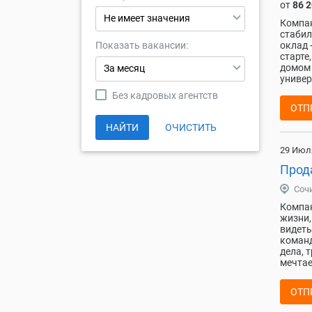
от
86 
Не имеет значения
Компан
стабил
Показать вакансии:
оклад 
старте
домом 
За месяц
универ
Без кадровых агентств
ОТП
НАЙТИ
ОЧИСТИТЬ
29 Июл
Прод
Соч
Компан
жизни,
видеть
команд
дела, 
мечтае
ОТП