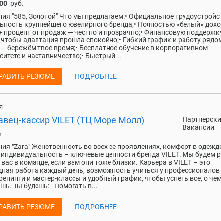
200
руб.
ия "585, Золотой" Что мы предлагаем:• Официальное трудоустройс
ьность крупнейшего ювелирного бренда;• Полностью «белый» дохо
+ процент от продаж — честно и прозрачно;• Финансовую поддержк
, чтобы адаптация прошла спокойно;• Гибкий график и работу рядом
— бережём твое время;• Бесплатное обучение в корпоративном
ситете и наставничество;• Быстрый...
РАВИТЬ РЕЗЮМЕ
ПОДРОБНЕЕ
я
авец-кассир VILET (ТЦ Море Молл)
Партнерски
Вакансии
и
ия "Zara" Женственность во всех ее проявлениях, комфорт в одежде
 индивидуальность – ключевые ценности бренда VILET. Мы будем 
 вас в команде, если вам они тоже близки. Карьера в VILET – это
ная работа каждый день, возможность учиться у профессионалов 
тренинги и мастер-классы и удобный график, чтобы успеть все, о че
шь. Ты будешь: - Помогать в...
РАВИТЬ РЕЗЮМЕ
ПОДРОБНЕЕ