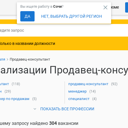
close
Вы ищете работу в
Сочи
?
Более 150 000 компаний ждут Ваше резюме
ДА
НЕТ, ВЫБРАТЬ ДРУГОЙ РЕГИОН
Только в названии должности
вля
Продавец-консультант
ализации Продавец-консу
ьтант
продавец-консультант
(118)
(92)
н
менеджер
(29)
(14)
ер по продажам
специалист
(5)
(4)
ПОКАЗАТЬ ВСЕ ПРОФЕССИИ
шему запросу найдено
304
вакансии