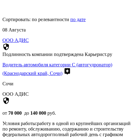
Сортировать:
по релевантности
по дате
08 Августа
ООО АДИС
security
Подлинность компании подтверждена Карьерист.ру
Водитель автомобиля категории С (автогудронатор)
assistant
(Краснодарский край, Сочи)
Сочи
ООО АДИС
security
от
70 000
до
140 000
руб.
Условия работы:работу в одной из крупнейших организаций
по ремонту, обслуживанию, содержанию и строительству
федеральных автодорогполный рабочий день с графиком