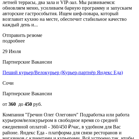
летней террасы, два зала и VIP-зал. Мы развиваемся:
обновляем меню, усиливаем барную программу и запускаем
авторские гастрособытия. Ищем шеф-повара, который
возглавит кухню на месте, обеспечит стабильное качество
каждый день и...
Отправить резюме
подробнее
29 Июля
Партнерские Вакансии
Пеший курьер/Велокурьер (Курьер-партнёр Яндекс Еда)
Сочи
Партнерские Вакансии
от
360
до
450
руб.
Компания "Гречин Олег Олегович" Подработка или работа
курьером/велокурьером в свободное время со средней
ежедневной оплатой - 360/450 ₽/час, в удобном для Вас
районе. Яндeкс Еда - плaтформа для cвязи pеcтоpaнoв и
мaгaзинoв c клиентами и курьеpами. Вcё устpоeно так, чтобы