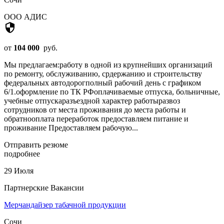
ООО АДИС
security
от
104 000
руб.
Мы предлагаем:работу в одной из крупнейших организаций
по ремонту, обслуживанию, срдержанию и строительству
федеральных автодорогполный рабочий день с графиком
6/1.оформление по ТК РФоплачиваемые отпуска, больничные,
учебные отпускаразъездной характер работыразвоз
сотрудников от места проживания до места работы и
обратнооплата переработок предоставляем питание и
проживание Предоставляем рабочую...
Отправить резюме
подробнее
29 Июля
Партнерские Вакансии
Мерчандайзер табачной продукции
Сочи