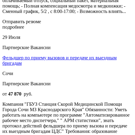
оплачиваемый отпуск, социальный пакет, материальная
помощь; - Полная компенсация медосмотра и медкнижки; -
Сменный график, 5/2 , с 8:00-17:00; - Возможность влиять...
Отправить резюме
подробнее
29 Июля
Партнерские Вакансии
Фельдшер по приему вызовов и передаче их выездным
бригадам
Сочи
Партнерские Вакансии
от
47 870
руб.
Компания "ГБУЗ Станция Скорой Медицинской Помощи
Города Сочи МЗ Краснодарского Края" Обязанности: Уметь
работать на компьютере по программе "Автоматизированное
рабочее место диспетчера," " АРМ статистики", знать
протокол действий фельдшера по приему вызова и передаче
их выездным бригадам ЦДС" Требования: образование