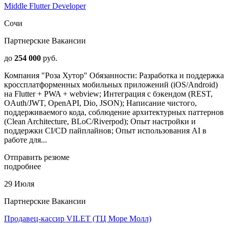
Middle Flutter Developer
Сочи
Партнерские Вакансии
до
254 000
руб.
Компания "Роза Хутор" Обязанности: Разработка и поддержка
кроссплатформенных мобильных приложений (iOS/Android)
на Flutter + PWA + webview; Интеграция с бэкендом (REST,
OAuth/JWT, OpenAPI, Dio, JSON); Написание чистого,
поддерживаемого кода, соблюдение архитектурных паттернов
(Clean Architecture, BLoC/Riverpod); Опыт настройки и
поддержки CI/CD пайплайнов; Опыт использования AI в
работе для...
Отправить резюме
подробнее
29 Июля
Партнерские Вакансии
Продавец-кассир VILET (ТЦ Море Молл)