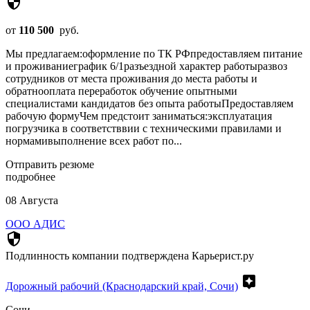
security
от
110 500
руб.
Мы предлагаем:оформление по ТК РФпредоставляем питание
и проживаниеграфик 6/1разъездной характер работыразвоз
сотрудников от места проживания до места работы и
обратнооплата переработок обучение опытными
специалистами кандидатов без опыта работыПредоставляем
рабочую формуЧем предстоит заниматься:эксплуатация
погрузчика в соответстввии с техническими правилами и
нормамивыполнение всех работ по...
Отправить резюме
подробнее
08 Августа
ООО АДИС
security
Подлинность компании подтверждена Карьерист.ру
assistant
Дорожный рабочий (Краснодарский край, Сочи)
Сочи