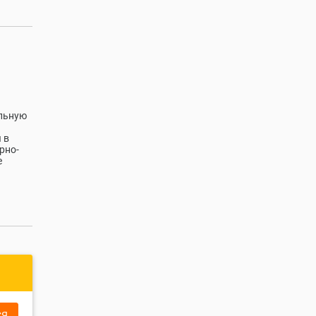
ельную
 в
рно-
е
СЯ