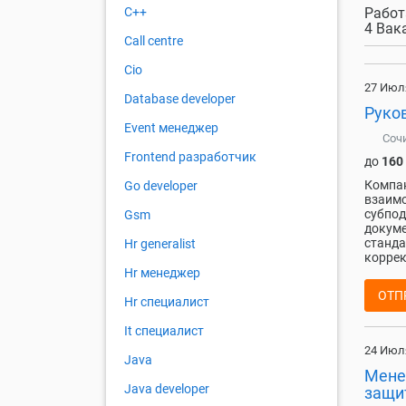
Работ
C++
4 Вак
Call centre
Cio
27 Июл
Database developer
Руко
Event менеджер
Соч
Frontend разработчик
до
160
Компан
Go developer
взаимо
субпод
Gsm
докуме
станда
Hr generalist
коррек
Hr менеджер
ОТП
Hr специалист
It специалист
24 Июл
Java
Мене
Java developer
защи