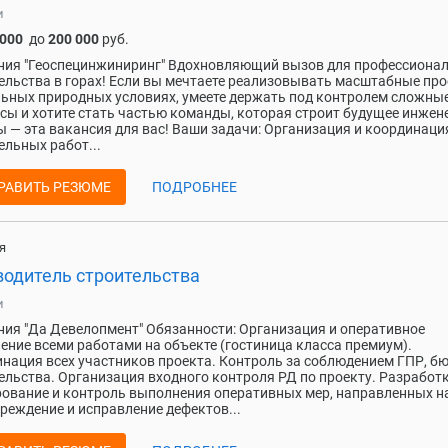
и
 000
до
200 000
руб.
ия "Геоспецинжиниринг" Вдохновляющий вызов для профессиона
ельства в горах! Если вы мечтаете реализовывать масштабные про
ьных природных условиях, умеете держать под контролем сложны
сы и хотите стать частью команды, которая строит будущее инжен
 — эта вакансия для вас! Ваши задачи: Организация и координаци
ельных работ...
РАВИТЬ РЕЗЮМЕ
ПОДРОБНЕЕ
я
водитель строительства
и
ия "Да Девелопмент" Обязанности: Организация и оперативное
ение всеми работами на объекте (гостиница класса премиум).
нация всех участников проекта. Контроль за соблюдением ГПР, б
ельства. Организация входного контроля РД по проекту. Разработк
ование и контроль выполнения оперативных мер, направленных н
реждение и исправление дефектов...