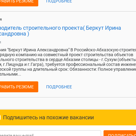
РАВИТЬ РЕЗЮМЕ
ПОДРОБНЕЕ
я
водитель строительного проекта( Беркут Ирина
сандровна )
и
ия "Беркут Ирина Александровна" В Российско-Абхазскую строит
рядную компанию на совместный проект строительства объектов
льного строительства в сердце Абхазии столицы - г.Сухум (объекты
м, г.Пицунда и г.Гагра), требуется профессиональный состав инжене
еской группы на длительный срок: Обязанности: Полное управлени
ельными...
РАВИТЬ РЕЗЮМЕ
ПОДРОБНЕЕ
Подпишитесь на похожие вакансии
ПОДПИСАТЬ