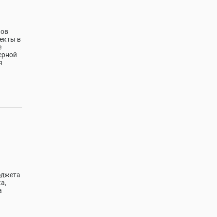
лов
екты в
е
ерной
я
юджета
а,
а