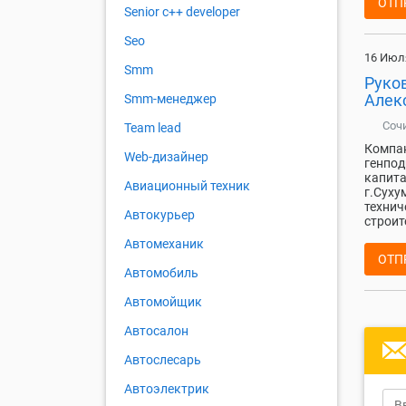
ОТП
Senior с++ developer
Seo
16 Июл
Smm
Руко
Алек
Smm-менеджер
Соч
Team lead
Компан
Web-дизайнер
генпод
капита
Авиационный техник
г.Суху
технич
Автокурьер
строит
Автомеханик
ОТП
Автомобиль
Автомойщик
Автосалон
Автослесарь
Автоэлектрик