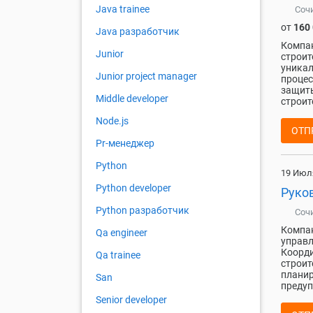
Java trainee
Соч
от
160
Java разработчик
Компан
Junior
строит
уникал
Junior project manager
процес
защиты
Middle developer
строит
Node.js
ОТП
Pr-менеджер
Python
19 Июл
Python developer
Руко
Python разработчик
Соч
Компан
Qa engineer
управл
Коорди
Qa trainee
строит
планир
San
предуп
Senior developer