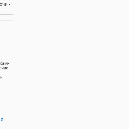
очи -
ками,
ение
 и
ая