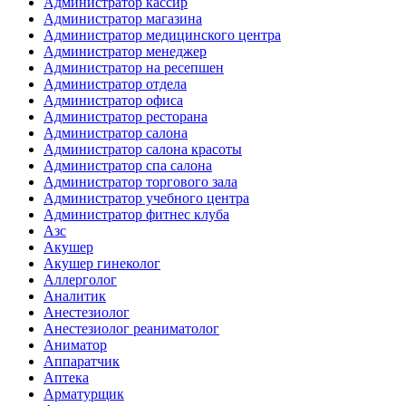
Администратор кассир
Администратор магазина
Администратор медицинского центра
Администратор менеджер
Администратор на ресепшен
Администратор отдела
Администратор офиса
Администратор ресторана
Администратор салона
Администратор салона красоты
Администратор спа салона
Администратор торгового зала
Администратор учебного центра
Администратор фитнес клуба
Азс
Акушер
Акушер гинеколог
Аллерголог
Аналитик
Анестезиолог
Анестезиолог реаниматолог
Аниматор
Аппаратчик
Аптека
Арматурщик