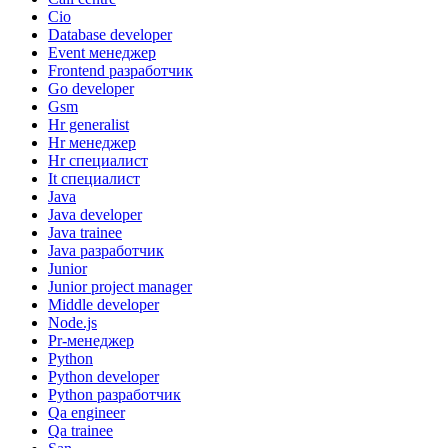
Cio
Database developer
Event менеджер
Frontend разработчик
Go developer
Gsm
Hr generalist
Hr менеджер
Hr специалист
It специалист
Java
Java developer
Java trainee
Java разработчик
Junior
Junior project manager
Middle developer
Node.js
Pr-менеджер
Python
Python developer
Python разработчик
Qa engineer
Qa trainee