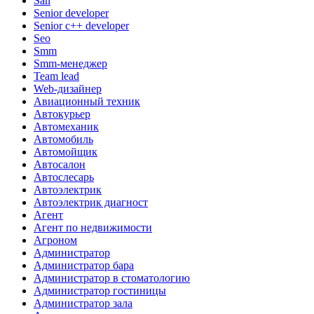
San
Senior developer
Senior с++ developer
Seo
Smm
Smm-менеджер
Team lead
Web-дизайнер
Авиационный техник
Автокурьер
Автомеханик
Автомобиль
Автомойщик
Автосалон
Автослесарь
Автоэлектрик
Автоэлектрик диагност
Агент
Агент по недвижимости
Агроном
Администратор
Администратор бара
Администратор в стоматологию
Администратор гостиницы
Администратор зала