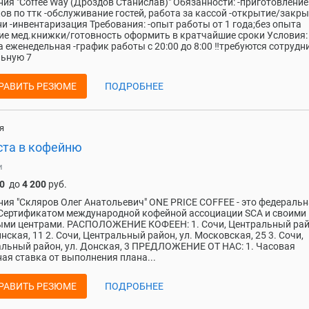
ия "Coffee Way (Дроздов Станислав)" Обязанности: -приготовление
ов по ттк -обслуживание гостей, работа за кассой -открытие/закр
и -инвентаризация Требования: -опыт работы от 1 года;без опыта
ие мед.книжки/готовность оформить в кратчайшие сроки Условия:
а еженедельная -график работы с 20:00 до 8:00 ‼️требуются сотрудн
ьную 7
РАВИТЬ РЕЗЮМЕ
ПОДРОБНЕЕ
я
ста в кофейню
и
0
до
4 200
руб.
ия "Скляров Олег Анатольевич" ONE PRICE COFFEE - это федераль
 Сертификатом международной кофейной ассоциации SCA и своими
ми центрами. РАСПОЛОЖЕНИЕ КОФЕЕН: 1. Сочи, Центральный райо
нская, 11 2. Сочи, Центральный район, ул. Московская, 25 3. Сочи,
льный район, ул. Донская, 3 ПРЕДЛОЖЕНИЕ ОТ НАС: 1. Часовая
ая ставка от выполнения плана...
РАВИТЬ РЕЗЮМЕ
ПОДРОБНЕЕ