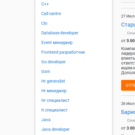
C++
Call centre
27 Июл
Cio
Стар
Database developer
Соч
от
5 00
Event менеджер
Компан
Frontend разработчик
лидеро
влиять
Go developer
ответс
ищем и
Gsm
Дополн
Hr generalist
ОТП
Hr менеджер
Hr специалист
26 Июл
It специалист
Барис
Java
Соч
от
3 00
Java developer