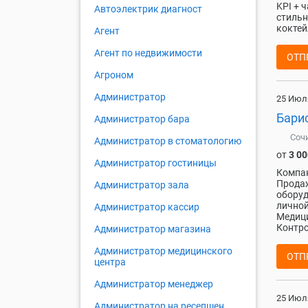
KPI + 
Автоэлектрик диагност
стильн
коктей
Агент
Агент по недвижимости
ОТП
Агроном
Администратор
25 Июл
Бари
Администратор бара
Соч
Администратор в стоматологию
от
3 00
Администратор гостиницы
Компан
Продаж
Администратор зала
оборуд
личной
Администратор кассир
Медици
Контро
Администратор магазина
Администратор медицинского
ОТП
центра
Администратор менеджер
25 Июл
Администратор на ресепшен