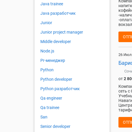
Компан
Java trainee
напитк
кофейн
Java разработчик
-налич
-оплат
Junior
вокзал
Junior project manager
ОТП
Middle developer
Node.js
26 Июл
Pr-менеджер
Бари
Python
Соч
от
2 80
Python developer
Компан
Python разработчик
сеть с
Учебны
Qa engineer
Наваги
Центра
Qa trainee
тарифн
San
ОТП
Senior developer