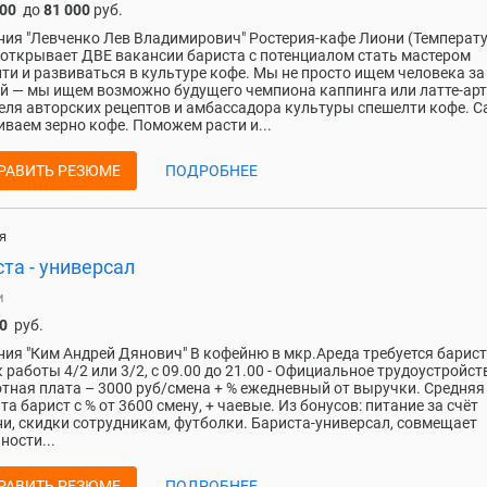
000
до
81 000
руб.
ия "Левченко Лев Владимирович" Ростерия-кафе Лиони (Температ
 открывает ДВЕ вакансии бариста с потенциалом стать мастером
ти и развиваться в культуре кофе. Мы не просто ищем человека за
й — мы ищем возможно будущего чемпиона каппинга или латте-арт
еля авторских рецептов и амбассадора культуры спешелти кофе. 
ваем зерно кофе. Поможем расти и...
РАВИТЬ РЕЗЮМЕ
ПОДРОБНЕЕ
я
та - универсал
и
0
руб.
ия "Ким Андрей Дянович" В кофейню в мкр.Ареда требуется бариста
 работы 4/2 или 3/2, с 09.00 до 21.00 - Официальное трудоустройств
тная плата – 3000 руб/смена + % ежедневный от выручки. Средняя
та барист с % от 3600 смену, + чаевые. Из бонусов: питание за счёт
и, скидки сотрудникам, футболки. Бариста-универсал, совмещает
ности...
РАВИТЬ РЕЗЮМЕ
ПОДРОБНЕЕ