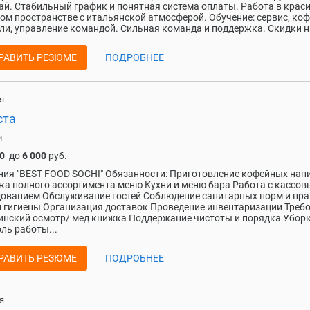
чай. Стабильный график и понятная система оплаты. Работа в крас
ом пространстве с итальянской атмосферой. Обучение: сервис, коф
ли, управление командой. Сильная команда и поддержка. Скидки на
РАВИТЬ РЕЗЮМЕ
ПОДРОБНЕЕ
я
ста
и
0
до
6 000
руб.
ия "BEST FOOD SOCHI" Обязанности: Приготовление кофейных нап
а полного ассортимента меню Кухни и меню бара Работа с кассо
ованием Обслуживание гостей Соблюдение санитарных норм и пр
 гигиены Организация доставок Проведение инвентаризации Треб
нский осмотр/ мед книжка Поддержание чистоты и порядка Уборк
ль работы...
РАВИТЬ РЕЗЮМЕ
ПОДРОБНЕЕ
я