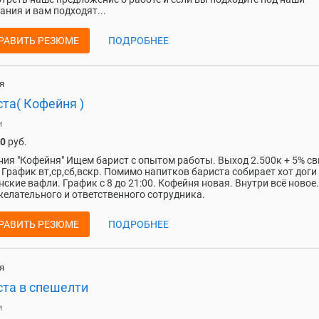
ания и вам подходят...
РАВИТЬ РЕЗЮМЕ
ПОДРОБНЕЕ
я
та( Кофейня )
и
00
руб.
ия "Кофейня" Ищем барист с опытом работы. Выход 2.500к + 5% с
 График вт,ср,сб,вскр. Помимо напитков бариста собирает хот доги
нские вафли. График с 8 до 21:00. Кофейня новая. Внутри всё новое
елательного и ответственного сотрудника.
РАВИТЬ РЕЗЮМЕ
ПОДРОБНЕЕ
я
ста в спешелти
и