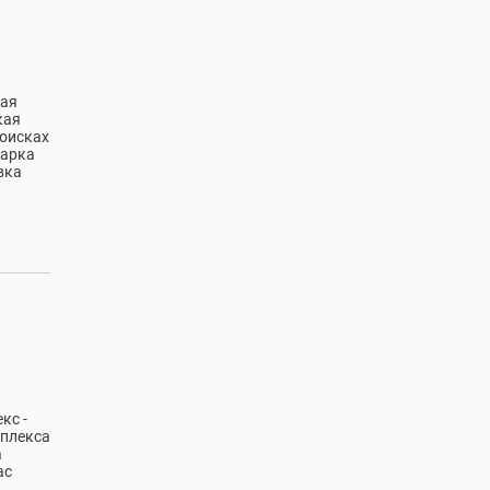
ная
кая
поисках
жарка
вка
кс -
мплекса
а
ас