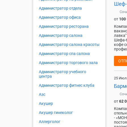
Шеф-
Администратор отдела
Соч
Администратор офиса
от
100
Компан
Администратор ресторана
ваканс
лавка"
Администратор салона
Шефа-б
кофе с
Администратор салона красоты
профил
Администратор спа салона
ОТП
Администратор торгового зала
Администратор учебного
центра
25 Июл
Барм
Администратор фитнес клуба
Соч
Азс
от
62 
Акушер
Компан
Акушер гинеколог
отельн
- «МОН
Аллерголог
постоя
рассмо