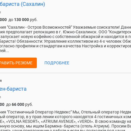
бариста (Сахалин)
и
 000
до
130 000
руб.
ия "Сахалин - Остров Возможностей" Уважаемые соискатели! Дан
ия предполагает релокацию в г. Южно-Сахалинск. ООО "Кондитерс
 запускает новую кофейню с собственной обжаркой и находится в 
ариста! Обязанности: Управление коллективом из 4-х человек Об
огласно профилям и стандартам качества Настройка и корректиро
ей...
РАВИТЬ РЕЗЮМЕ
ПОДРОБНЕЕ
я
ен-бариста
и
000
до
66 000
руб.
ия "Гостиничный Оператор Недвекс" Мы, Отельный оператор Недве
ый оператор, в у прав лении которого находятся 4 гостиничных ко
Е», «VOLNA RESORT», «ATRIUM AVENUE», «VERDI». В свою команду н
нную основу, мы ищем Бармена- бариста (отель Атриум). Просим В
треть наше предложение о работе и если вы подходите под наши