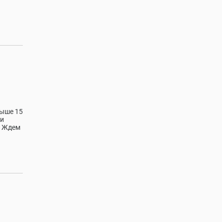
выше 15
 и
. Ждем