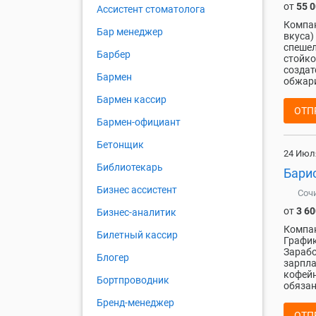
от
55 
Ассистент стоматолога
Компан
Бар менеджер
вкуса)
спешел
Барбер
стойко
создат
Бармен
обжари
Бармен кассир
ОТП
Бармен-официант
Бетонщик
24 Июл
Библиотекарь
Барис
Бизнес ассистент
Соч
от
3 60
Бизнес-аналитик
Компан
Билетный кассир
График
Зарабо
Блогер
зарпла
кофейн
Бортпроводник
обязан
Бренд-менеджер
ОТП