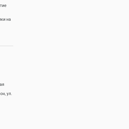
ытие
ики на
ная
н, ул.