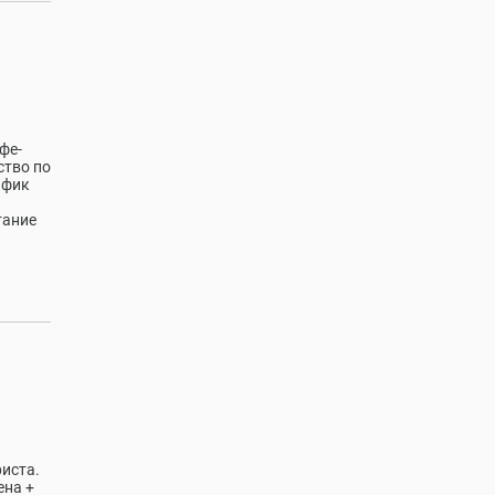
фе-
ство по
афик
тание
риста.
ена +