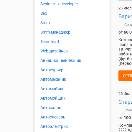
Senior с++ developer
26 Июл
Seo
Барис
Smm
Соч
от
60 
Smm-менеджер
Компан
Team lead
шоп на
ТК РФ;
Web-дизайнер
работы
(футбо
Авиационный техник
(первое
Автокурьер
ОТП
Автомеханик
Автомобиль
25 Июл
Автомойщик
Старш
Автосалон
Соч
Автослесарь
от
100
Компан
Автоэлектрик
???? А