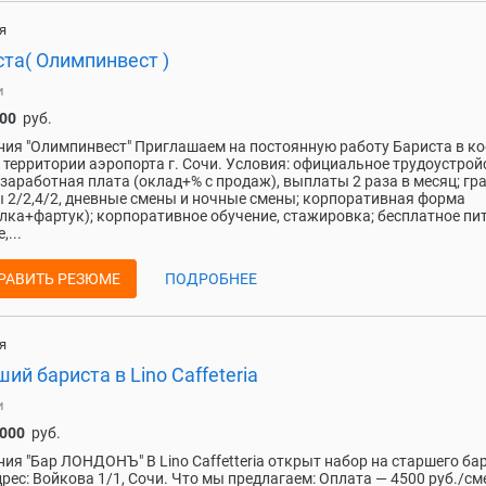
я
та( Олимпинвест )
и
000
руб.
ия "Олимпинвест" Приглашаем на постоянную работу Бариста в ко
 территории аэропорта г. Сочи. Условия: официальное трудоустрой
 заработная плата (оклад+% с продаж), выплаты 2 раза в месяц; гр
 2/2,4/2, дневные смены и ночные смены; корпоративная форма
лка+фартук); корпоративное обучение, стажировка; бесплатное пи
,...
РАВИТЬ РЕЗЮМЕ
ПОДРОБНЕЕ
я
ий бариста в Lino Caffeteria
и
 000
руб.
ия "Бар ЛОНДОНЪ" В Lino Caffetteria открыт набор на старшего ба
дрес: Войкова 1/1, Сочи. Что мы предлагаем: Оплата — 4500 руб./см