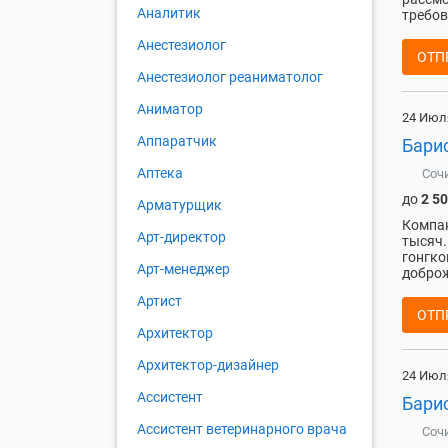
Аналитик
требов
Анестезиолог
ОТП
Анестезиолог реаниматолог
Аниматор
24 Июл
Аппаратчик
Барис
Аптека
Соч
до
2 5
Арматурщик
Компан
Арт-директор
тысяч.
гонгко
Арт-менеджер
доброж
Артист
ОТП
Архитектор
Архитектор-дизайнер
24 Июл
Ассистент
Бари
Ассистент ветеринарного врача
Соч