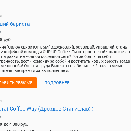
я
ший бариста
и
0
руб.
ия "Салон связи Юг-GSM" Вдохновляй, развивай, управляй: стань
м кофейной команды CUP UP Coffee! Ты не просто любишь кофе, а 
 на развитие модной кофейной сети? Готов брать на себя
твенность, вести команду за собой и достигать новых высот? Тогда
менно тебя! Оплата труда Выплаты стабильные, 2 раза в месяц.
ительные премии за выполнение и...
РАВИТЬ РЕЗЮМЕ
ПОДРОБНЕЕ
я
та( Coffee Way (Дроздов Станислав) )
и
0
до
4 000
руб.