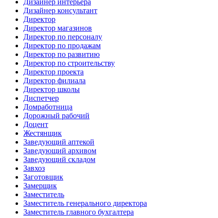
Дизайнер интерьера
Дизайнер консультант
Директор
Директор магазинов
Директор по персоналу
Директор по продажам
Директор по развитию
Директор по строительству
Директор проекта
Директор филиала
Директор школы
Диспетчер
Домработница
Дорожный рабочий
Доцент
Жестянщик
Заведующий аптекой
Заведующий архивом
Заведующий складом
Завхоз
Заготовщик
Замерщик
Заместитель
Заместитель генерального директора
Заместитель главного бухгалтера