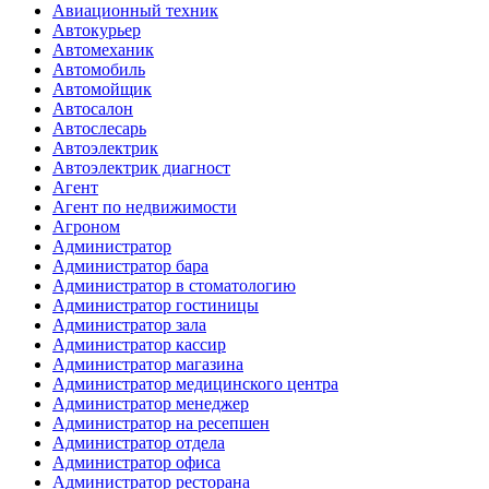
Авиационный техник
Автокурьер
Автомеханик
Автомобиль
Автомойщик
Автосалон
Автослесарь
Автоэлектрик
Автоэлектрик диагност
Агент
Агент по недвижимости
Агроном
Администратор
Администратор бара
Администратор в стоматологию
Администратор гостиницы
Администратор зала
Администратор кассир
Администратор магазина
Администратор медицинского центра
Администратор менеджер
Администратор на ресепшен
Администратор отдела
Администратор офиса
Администратор ресторана