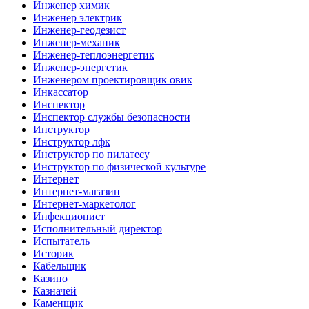
Инженер химик
Инженер электрик
Инженер-геодезист
Инженер-механик
Инженер-теплоэнергетик
Инженер-энергетик
Инженером проектировщик овик
Инкассатор
Инспектор
Инспектор службы безопасности
Инструктор
Инструктор лфк
Инструктор по пилатесу
Инструктор по физической культуре
Интернет
Интернет-магазин
Интернет-маркетолог
Инфекционист
Исполнительный директор
Испытатель
Историк
Кабельщик
Казино
Казначей
Каменщик