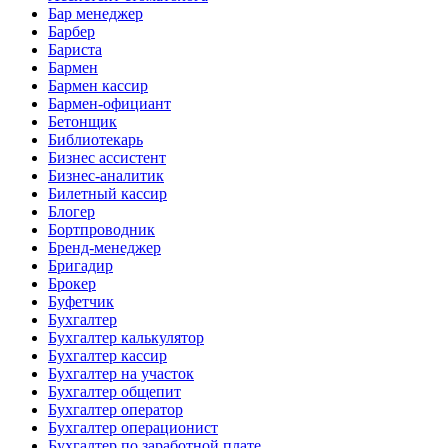
Бар менеджер
Барбер
Бариста
Бармен
Бармен кассир
Бармен-официант
Бетонщик
Библиотекарь
Бизнес ассистент
Бизнес-аналитик
Билетный кассир
Блогер
Бортпроводник
Бренд-менеджер
Бригадир
Брокер
Буфетчик
Бухгалтер
Бухгалтер калькулятор
Бухгалтер кассир
Бухгалтер на участок
Бухгалтер общепит
Бухгалтер оператор
Бухгалтер операционист
Бухгалтер по заработной плате