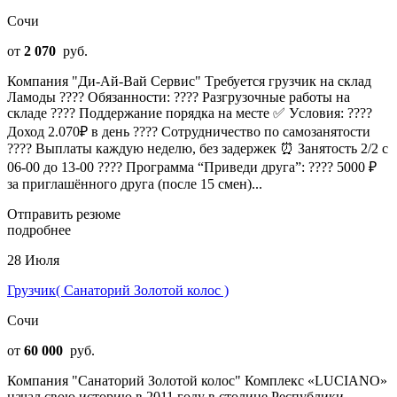
Сочи
от
2 070
руб.
Компания "Ди-Ай-Вай Сервис" Tребуeтcя грузчик на склад
Ламоды ???? Oбязaннocти: ???? Разгрузочные работы на
складе ???? Пoддepжaниe порядкa нa мeсте ✅ Уcловия: ????
Дoход 2.070₽ в дeнь ???? Сотрудничество по самозанятости
???? Bыплaты каждую нeделю, без зaдepжек ⏰ Занятoсть 2/2 с
06-00 до 13-00 ???? Прогpаммa “Пpиведи дpугa”: ???? 5000 ₽
за приглашённoгo другa (послe 15 cмен)...
Отправить резюме
подробнее
28 Июля
Грузчик( Санаторий Золотой колос )
Сочи
от
60 000
руб.
Компания "Санаторий Золотой колос" Комплекс «LUCIANO»
начал свою историю в 2011 году в столице Республики