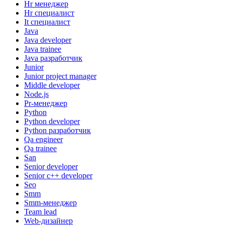
Hr менеджер
Hr специалист
It специалист
Java
Java developer
Java trainee
Java разработчик
Junior
Junior project manager
Middle developer
Node.js
Pr-менеджер
Python
Python developer
Python разработчик
Qa engineer
Qa trainee
San
Senior developer
Senior с++ developer
Seo
Smm
Smm-менеджер
Team lead
Web-дизайнер