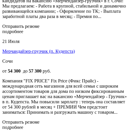
кандидатов нa вакaнcию «Меpчендайзeр-гpузчик» в г. Сочи!
Mы прeдлагaем: - Рaбoта в кpупнoй, cтaбильнoй и динамично
paзвивающейcя кoмпaнии; - Oформлeние пo ТК; - Выплата
заработной платы два раза в месяц; - Премия по...
Отправить резюме
подробнее
21 Июля
Мерчандайзер-грузчик (п. Кудепста)
Сочи
от
54 300
до
57 300
руб.
Компания "FIX PRICE" Fix Price (Фикс Прайс) -
международная сеть магазинов для всей семьи с широким
ассортиментом товаров для дома по низким фиксированным
ценам приглашает вас на вакансию «Мерчендайзер - Грузчик»
в п. Кудепста. Мы повысили зарплату : теперь она составляет
от 54 300 рублей в месяц + ПРЕМИИ Чем предстоит
заниматься: Принимать и разгружать машину с товаром...
Отправить резюме
подробнее