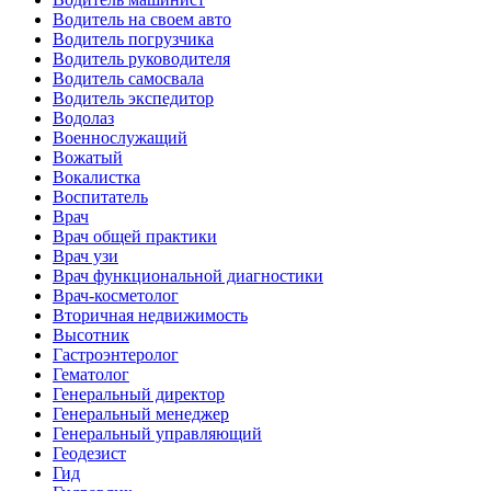
Водитель на своем авто
Водитель погрузчика
Водитель руководителя
Водитель самосвала
Водитель экспедитор
Водолаз
Военнослужащий
Вожатый
Вокалистка
Воспитатель
Врач
Врач общей практики
Врач узи
Врач функциональной диагностики
Врач-косметолог
Вторичная недвижимость
Высотник
Гастроэнтеролог
Гематолог
Генеральный директор
Генеральный менеджер
Генеральный управляющий
Геодезист
Гид