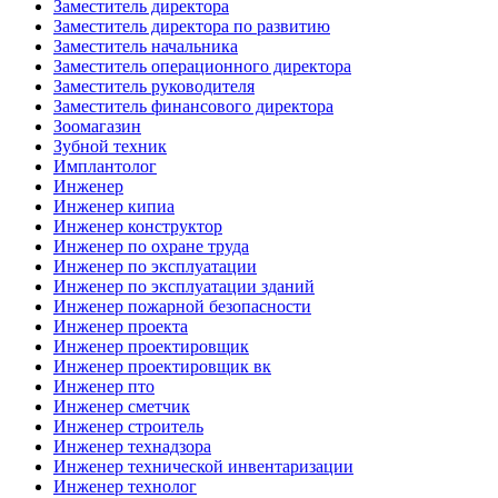
Заместитель директора
Заместитель директора по развитию
Заместитель начальника
Заместитель операционного директора
Заместитель руководителя
Заместитель финансового директора
Зоомагазин
Зубной техник
Имплантолог
Инженер
Инженер кипиа
Инженер конструктор
Инженер по охране труда
Инженер по эксплуатации
Инженер по эксплуатации зданий
Инженер пожарной безопасности
Инженер проекта
Инженер проектировщик
Инженер проектировщик вк
Инженер пто
Инженер сметчик
Инженер строитель
Инженер технадзора
Инженер технической инвентаризации
Инженер технолог