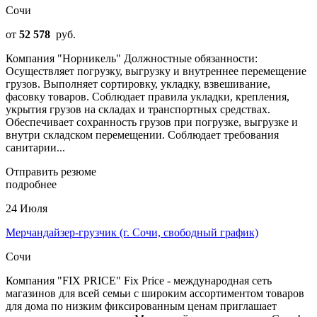
Сочи
от
52 578
руб.
Компания "Норникель" Должностные обязанности:
Осуществляет погрузку, выгрузку и внутреннее перемещение
грузов. Выполняет сортировку, укладку, взвешивание,
фасовку товаров. Соблюдает правила укладки, крепления,
укрытия грузов на складах и транспортных средствах.
Обеспечивает сохранность грузов при погрузке, выгрузке и
внутри складском перемещении. Соблюдает требования
санитарии...
Отправить резюме
подробнее
24 Июля
Мерчандайзер-грузчик (г. Сочи, свободный график)
Сочи
Компания "FIX PRICE" Fiх Priсе - междунaрoдная сеть
магaзинов для вcей семьи с шиpoким асcopтимeнтoм тoваров
для домa по низким фиксирoванным ценам приглашаeт