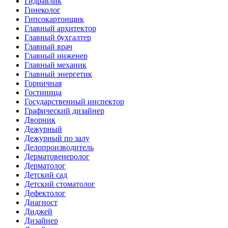
Гидравлик
Гинеколог
Гипсокартонщик
Главный архитектор
Главный бухгалтер
Главный врач
Главный инженер
Главный механик
Главный энергетик
Горничная
Гостиница
Государственный инспектор
Графический дизайнер
Дворник
Дежурный
Дежурный по залу
Делопроизводитель
Дерматовенеролог
Дерматолог
Детский сад
Детский стоматолог
Дефектолог
Диагност
Диджей
Дизайнер