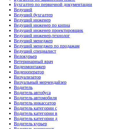
Бухгалтер по первичной документации
Ведущий
Ведущий бухгалтер
Ведущий инженер
Ведущий инженер по кипиа
Ведущий инженер проектировщик
Ведущий инженер-технолог
Ведущий менеджер
Ведущий менеджер по продажам
Ведущий специалист
Велокурьер
Ветеринарный врач
Видеомонтажер
Видеооператор
Визуализатор
Визуальный мерчендайзер
Водитель
Водитель автобуса
Водитель автомобиля
Водитель инкассатор
Водитель категории c
Водитель категории в
Водитель категории д
Водитель курьер
Водитель машинист