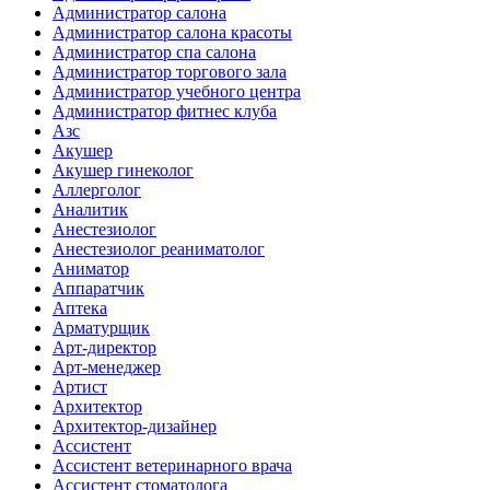
Администратор салона
Администратор салона красоты
Администратор спа салона
Администратор торгового зала
Администратор учебного центра
Администратор фитнес клуба
Азс
Акушер
Акушер гинеколог
Аллерголог
Аналитик
Анестезиолог
Анестезиолог реаниматолог
Аниматор
Аппаратчик
Аптека
Арматурщик
Арт-директор
Арт-менеджер
Артист
Архитектор
Архитектор-дизайнер
Ассистент
Ассистент ветеринарного врача
Ассистент стоматолога