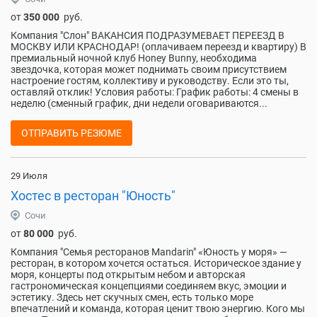
от
350 000
руб.
Компания "Слон" ВАКАНСИЯ ПОДРАЗУМЕВАЕТ ПЕРЕЕЗД В
МОСКВУ ИЛИ КРАСНОДАР! (оплачиваем переезд и квартиру) В
премиальный ночной клуб Honey Bunny, необходима
звездочка, которая может поднимать своим присутствием
настроение гостям, коллективу и руководству. Если это ты,
оставляй отклик! Условия работы: График работы: 4 смены в
неделю (сменный график, дни недели оговариваются...
ОТПРАВИТЬ РЕЗЮМЕ
29 Июля
Хостес в ресторан "Юность"
Сочи
от
80 000
руб.
Компания "Семья ресторанов Mandarin" «Юность у моря» —
ресторан, в котором хочется остаться. Историческое здание у
моря, концерты под открытым небом и авторская
гастрономическая концепциями соединяем вкус, эмоции и
эстетику. Здесь нет скучных смен, есть только море
впечатлений и команда, которая ценит твою энергию. Кого мы