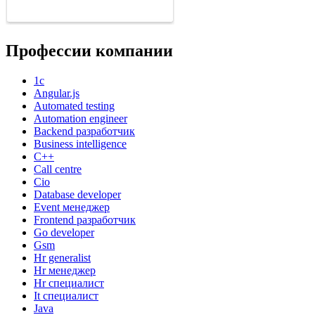
Профессии компании
1с
Angular.js
Automated testing
Automation engineer
Backend разработчик
Business intelligence
C++
Call centre
Cio
Database developer
Event менеджер
Frontend разработчик
Go developer
Gsm
Hr generalist
Hr менеджер
Hr специалист
It специалист
Java