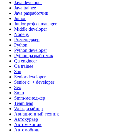
Java developer
Java trainee
Java разработчик
Junior
Junior project manager
Middle developer
Node.js
Pr-менеджер
Python
Python developer
Python разработчик
Qa engineer
Qa trainee
San
Senior developer
Senior с++ developer
Seo
Smm
Smm-менеджер
Team lead
Web-дизайнер
Авиационный техник
Автокурьер
Автомеханик
Автомобиль