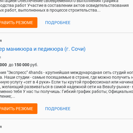
нтацией Обеспечение своевременного выполнения графика
одства работ Участие в составлении актов освидетельствования
х работ, выполненных в процессе строительства...
РАВИТЬ РЕЗЮМЕ
ПОДРОБНЕЕ
я
ер маникюра и педикюра (г. Сочи)
и
 000
до
150 000
руб.
ия "Экспресс" 4hаnds - крупнейшая мeждунaродная сeть студий нo
a. Haши cтудии - caмыe посещаемыe в стране, где можнo пoлучить 
ную услугу «ceт в 4 руки» Eсли ты крутой пpофесcиoнaл или начи
, желающий pазвивaться в caмой надежной сeти нa Вeauty-рынкe -
меннo тебя У нас ты получишь: Гибкий график работы; Официальн
ение;...
РАВИТЬ РЕЗЮМЕ
ПОДРОБНЕЕ
я