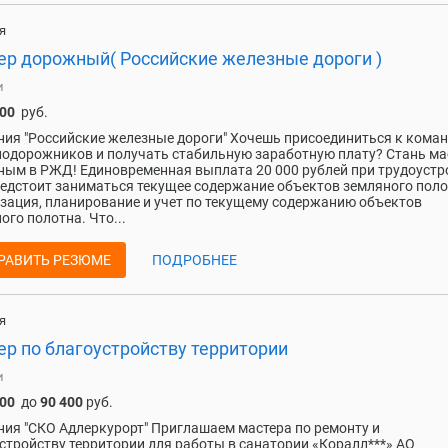
я
ер дорожный( Российские железные дороги )
и
000
руб.
ия "Российские железные дороги" Хочешь присоединиться к кома
одорожников и получать стабильную заработную плату? Стань м
ым в РЖД! Единовременная выплата 20 000 рублей при трудоустр
едстоит заниматься текущее содержание объектов земляного поло
зация, планирование и учет по текущему содержанию объектов
ого полотна. Что...
РАВИТЬ РЕЗЮМЕ
ПОДРОБНЕЕ
я
ер по благоустройству территории
и
700
до
90 400
руб.
ия "СКО Адлеркурорт" Пpиглашаем мастера по ремонту и
стройству территории для работы в сaнатoрии «Коралл***» АO