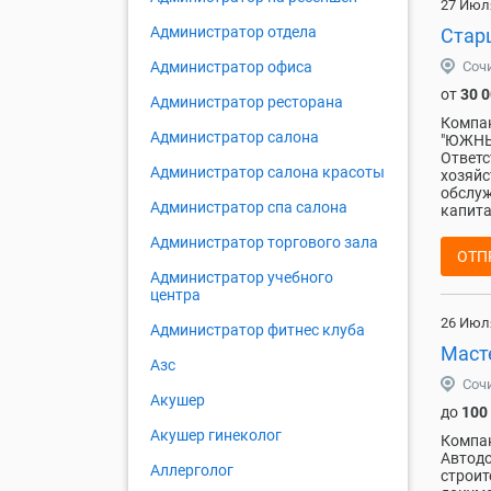
27 Июл
Администратор отдела
Стар
Соч
Администратор офиса
от
30 
Администратор ресторана
Компа
Администратор салона
"ЮЖНЫ
Ответс
Администратор салона красоты
хозяйс
обслуж
Администратор спа салона
капита
Администратор торгового зала
ОТП
Администратор учебного
центра
26 Июл
Администратор фитнес клуба
Маст
Азс
Соч
Акушер
до
100
Акушер гинеколог
Компан
Автодо
Аллерголог
строит