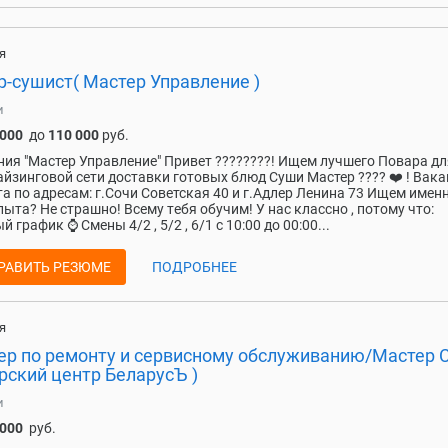
я
р-сушист( Мастер Управление )
и
 000
до
110 000
руб.
ия "Мастер Управление" Привет ????????! Ищем лучшего Повapа дл
йзинговой сети доставки готовых блюд Суши Мастер ???? ❤️️ ! Вак
а по адресам: г.Сочи Советская 40 и г.Адлер Ленина 73 Ищем именн
опыта? Нe стpaшно! Вceму тeбя обучим! У нас классно , потому что:
 график ⌚ Смены 4/2 , 5/2 , 6/1 с 10:00 до 00:00...
РАВИТЬ РЕЗЮМЕ
ПОДРОБНЕЕ
я
ер по ремонту и сервисному обслуживанию/Мастер 
рский центр БеларусЪ )
и
 000
руб.