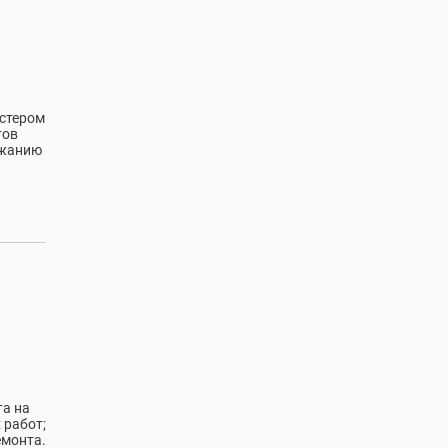
0
астером
тов
ржанию
та на
 работ;
емонта.