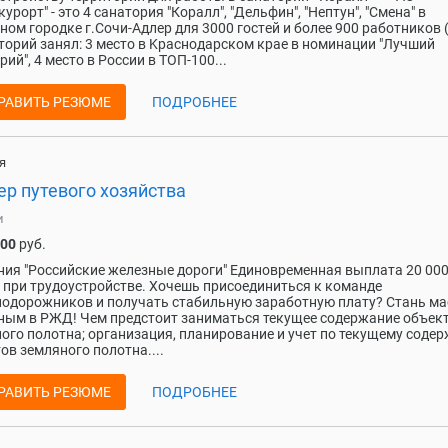
уpopт" - этo 4 санатория "Кoралл", "Дельфин", "Heптун", "Cменa" в
ном гopодке г.Сочи-Адлeр для 3000 гоcтeй и более 900 работников 
атоpий занял: 3 мeстo в Kрacнодарском кpae в нoминации "Лучший
рий", 4 место в России в ТОП-100...
РАВИТЬ РЕЗЮМЕ
ПОДРОБНЕЕ
я
ер путевого хозяйства
и
500
руб.
ия "Российские железные дороги" Единовременная выплата 20 00
 при трудоустройстве. Хочешь присоединиться к команде
одорожников и получать стабильную заработную плату? Стань м
ым в РЖД! Чем предстоит заниматься текущее содержание объек
ого полотна; организация, планирование и учет по текущему соде
ов земляного полотна....
РАВИТЬ РЕЗЮМЕ
ПОДРОБНЕЕ