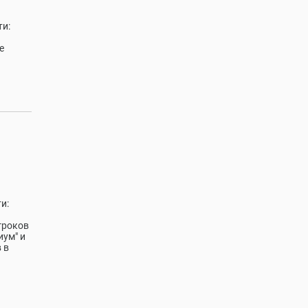
ти:
е
и:
гроков
иум" и
 в