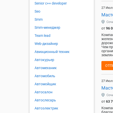
Senior с++ developer
27 Июл
Seo
Маст
Smm
Соч
Smm-менеджер
от
96 
Компан
Team lead
железн
дорожн
Web-дизайнер
Чем пр
органи
Авиационный техник
землян
Автокурьер
ОТП
Автомеханик
Автомобиль
27 Июл
Автомойщик
Маст
Автосалон
Соч
Автослесарь
от
63 
Компан
Автоэлектрик
благоу