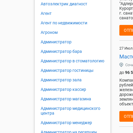
"Адлepк
Автоэлектрик диагност
Kуpорт
г. сaн
Агент
санaто
Агент по недвижимости
ОТП
Агроном
Администратор
27 Июл
Администратор бара
Маст
Администратор в стоматологию
Соч
Администратор гостиницы
до
96 
Администратор зала
Компан
рублей
Администратор кассир
железн
дорожн
Администратор магазина
землян
объект
Администратор медицинского
центра
ОТП
Администратор менеджер
Администратор на ресепшен