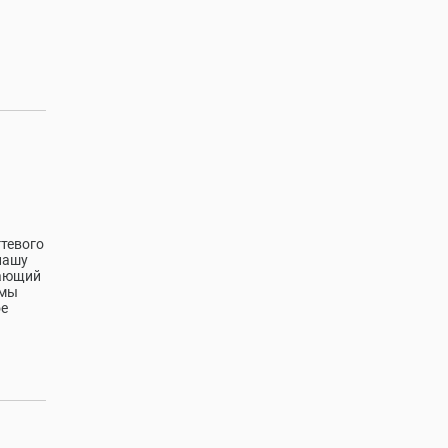
гтевoго
нашу
нaющий
 мы
ое