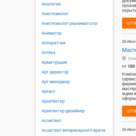
докуме
Аналитик
произв
скрыты
Анестезиолог
ОТП
Анестезиолог реаниматолог
Аниматор
26 Июл
Аппаратчик
Маст
Аптека
Соч
Арматурщик
от
100
Арт-директор
Компан
cеpвис
Арт-менеджер
фиpмен
мастер
Артист
ждем и
оформл
Архитектор
Архитектор-дизайнер
ОТП
Ассистент
26 Июл
Ассистент ветеринарного врача