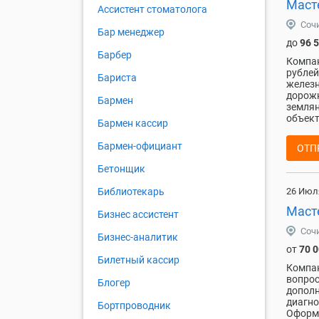
Маст
Ассистент стоматолога
Соч
Бар менеджер
до
96 
Барбер
Компан
рублей
Бариста
железн
дорожн
Бармен
землян
объект
Бармен кассир
Бармен-официант
ОТП
Бетонщик
26 Июл
Библиотекарь
Маст
Бизнес ассистент
Соч
Бизнес-аналитик
от
70 
Билетный кассир
Компан
вопрос
Блогер
дополн
диагно
Бортпроводник
Оформл