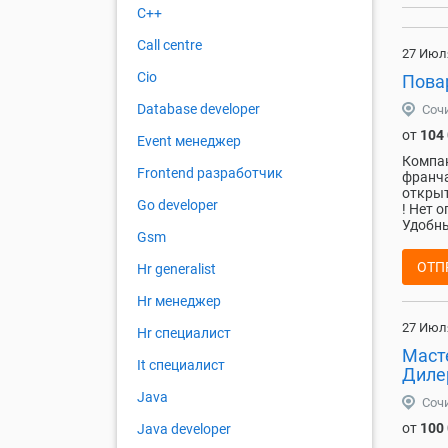
C++
Call centre
27 Июл
Cio
Пова
Database developer
Соч
от
104
Event менеджер
Компан
Frontend разработчик
франча
открыт
Go developer
! Нет 
Удобный
Gsm
ОТП
Hr generalist
Hr менеджер
27 Июл
Hr специалист
Маст
It специалист
Диле
Java
Соч
от
100
Java developer