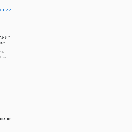
жений
ИИ""
но-
ль
...
мпания