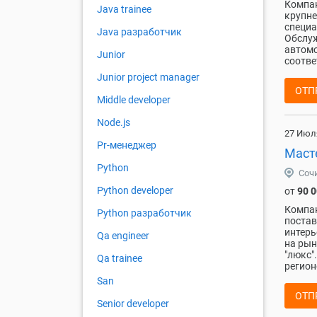
Компан
Java trainee
крупне
специа
Java разработчик
Обслуж
автомо
Junior
соотве
Junior project manager
ОТП
Middle developer
Node.js
27 Июл
Pr-менеджер
Маст
Python
Соч
Python developer
от
90 
Компан
Python разработчик
постав
интерь
Qa engineer
на рын
"люкс"
Qa trainee
регионе
San
ОТП
Senior developer