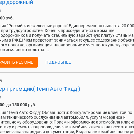
ер дорожный
и
500
руб.
ия "Российские железные дороги" Единовременная выплата 20 00
 при трудоустройстве. Хочешь присоединиться к команде
одорожников и получать стабильную заработную плату? Стань м
ым в РЖД! Чем предстоит заниматься текущее содержание объек
ого полотна; организация, планирование и учет по текущему соде
ов земляного полотна....
РАВИТЬ РЕЗЮМЕ
ПОДРОБНЕЕ
я
ер-приёмщик( Темп Авто Фкдд )
и
000
до
150 000
руб.
ия "Темп Авто Фкдд" Обязанности: Консультирование клиентов по
ам технического обслуживания автомобиля, услугам сервиса и
ительному оборудованию; Прием и оформление автомобиля клиен
стику и ремонт, сопровождение автомобиля клиента на всех этапах
ение заказ-нарядов и документации; Выдача автомобиля после р