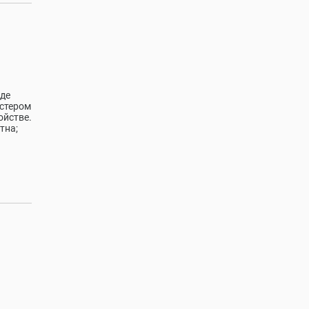
нде
астером
ойстве.
тна;