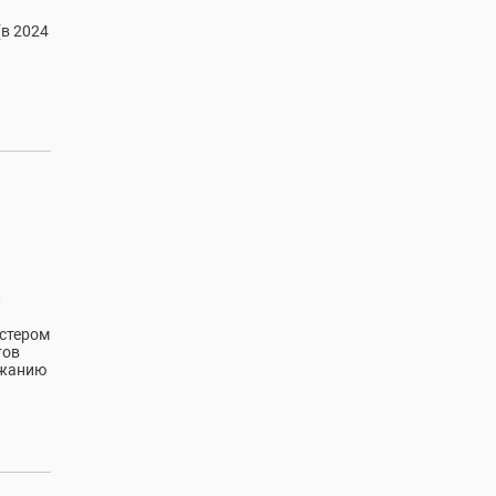
(в 2024
0
астером
тов
ржанию