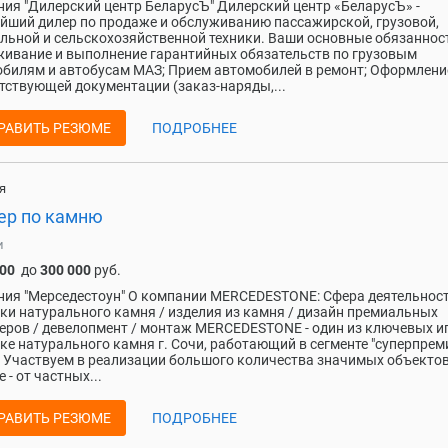
ия "Дилерский центр БеларусЪ" Дилерский центр «БеларусЪ» -
йший дилер по продаже и обслуживанию пассажирской, грузовой,
льной и сельскохозяйственной техники. Ваши основные обязаннос
ивание и выполнение гарантийных обязательств по грузовым
билям и автобусам МАЗ; Прием автомобилей в ремонт; Оформлени
тствующей документации (заказ-наряды,...
РАВИТЬ РЕЗЮМЕ
ПОДРОБНЕЕ
я
ер по камню
и
000
до
300 000
руб.
ия "Мерседестоун" О компании MERCEDESTONE: Сфера деятельност
ки натурального камня / изделия из камня / дизайн премиальных
еров / девелопмент / монтаж MERCEDESTONE - один из ключевых и
ке натурального камня г. Сочи, работающий в сегменте "суперпрем
. Участвуем в реализации большого количества значимых объектов
 - от частных...
РАВИТЬ РЕЗЮМЕ
ПОДРОБНЕЕ