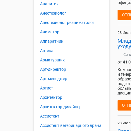
официа
Аналитик
Анестезиолог
ОТП
Анестезиолог реаниматолог
Аниматор
28 Июл
Млад
Аппаратчик
уход
Аптека
Соч
Арматурщик
от
41 
Арт-директор
Компан
и гене
Арт-менеджер
образо
подгот
Артист
больны
дисциплин
Архитектор
ОТП
Архитектор-дизайнер
Ассистент
28 Июл
Ассистент ветеринарного врача