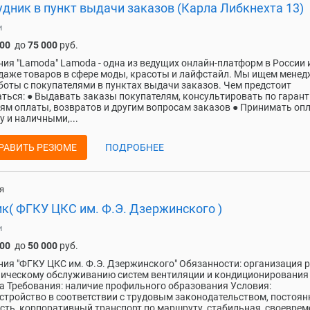
дник в пункт выдачи заказов (Карла Либкнехта 13)
и
000
до
75 000
руб.
ия "Lamoda" Lamoda - одна из ведущих онлайн-платформ в России 
даже товаров в сфере моды, красоты и лайфстайл. Мы ищем мене
боты с покупателями в пунктах выдачи заказов. Чем предстоит
ться: ● Выдавать заказы покупателям, консультировать по гарант
ям оплаты, возвратов и другим вопросам заказов ● Принимать опл
у и наличными,...
РАВИТЬ РЕЗЮМЕ
ПОДРОБНЕЕ
я
к( ФГКУ ЦКС им. Ф.Э. Дзержинского )
и
000
до
50 000
руб.
ия "ФГКУ ЦКС им. Ф.Э. Дзержинского" Обязанности: организация 
ническому обслуживанию систем вентиляции и кондиционирования
а Требования: наличие профильного образования Условия:
стройство в соответствии с трудовым законодательством, постоян
сть, корпоративный транспорт по маршруту, стабильная, своеврем