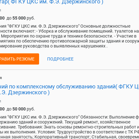
тар( ФГКУ ЦКС им. Ф.Э. Дзержинского )
и
000
до
55 000
руб.
ия "ФГКУ ЦКС им. Ф.Э. Дзержинского" Основные должностные
ности включают: - Уборка и обслуживание помещений. туалетов на
 Мероприятия по охране труда и технике безопасности. - Участие в
иятиях по обеспечению противопожарной защиты здания и сооруж
ирование руководства о выявленных нарушениях .
РАВИТЬ РЕЗЮМЕ
ПОДРОБНЕЕ
я
чий по комплексному обслуживанию зданий( ФГКУ 
.Э. Дзержинского )
и
000
до
50 000
руб.
ия "ФГКУ ЦКС им. Ф.Э. Дзержинского" Обязанности: Выполнение 
ержанию зданий и сооружений. Текущий ремонт, хозяйственное
ивание. Требования: Знать основы ремонтно-строительных работ 
ы их выполнения. Условия: Трудоустройство в соответствии с ТК РФ
нная занятость; Корпоративный транспорт; Стабильная, своеврем