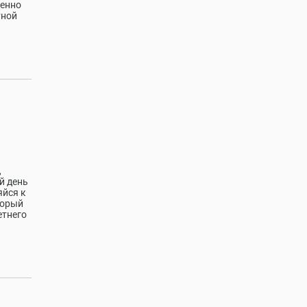
менно
тной
,
й день
яйся к
торый
етнего