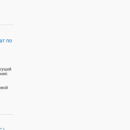
ат по
екущей
ния:
овой