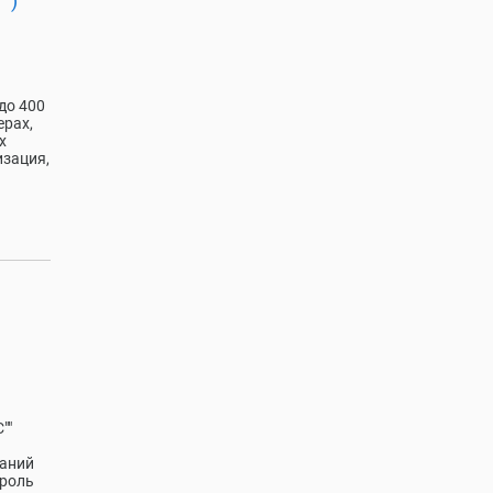
 )
до 400
ерах,
х
изация,
""
таний
троль