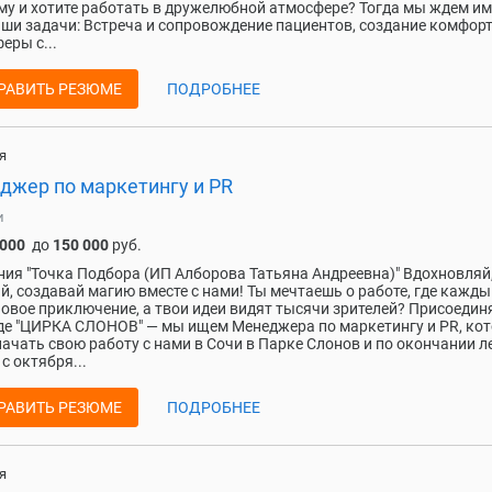
у и хотите работать в дружелюбной атмосфере? Тогда мы ждем и
аши задачи: Встреча и сопровождение пациентов, создание комфор
еры с...
РАВИТЬ РЕЗЮМЕ
ПОДРОБНЕЕ
я
джер по маркетингу и PR
и
 000
до
150 000
руб.
ия "Точка Подбора (ИП Алборова Татьяна Андреевна)" Вдохновляй
й, создавай магию вместе с нами! Ты мечтаешь о работе, где кажды
новое приключение, а твои идеи видят тысячи зрителей? Присоедин
е "ЦИРКА СЛОНОВ" — мы ищем Менеджера по маркетингу и PR, ко
начать свою работу с нами в Сочи в Парке Слонов и по окончании л
 с октября...
РАВИТЬ РЕЗЮМЕ
ПОДРОБНЕЕ
я