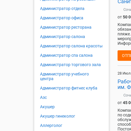
Сани
Администратор отдела
Соч
от
50 
Администратор офиса
Компан
Администратор ресторана
обязан
пляже.
Администратор салона
меропр
Информ
Администратор салона красоты
Администратор спа салона
ОТП
Администратор торгового зала
28 Июл
Администратор учебного
центра
Рабо
им. Ф
Администратор фитнес клуба
Соч
Азс
от
45 
Акушер
Компан
по сод
Акушер гинеколог
обслуж
способ
Аллерголог
Постоя