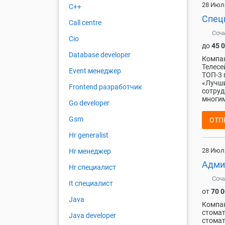
28 Июл
C++
Спец
Call centre
Соч
Cio
до
45 
Database developer
Компа
Телесе
Event менеджер
ТОП-3 
«Лучши
Frontend разработчик
сотруд
многим
Go developer
Gsm
ОТП
Hr generalist
28 Июл
Hr менеджер
Адми
Hr специалист
Соч
It специалист
от
70 
Java
Компан
стомат
Java developer
стомат