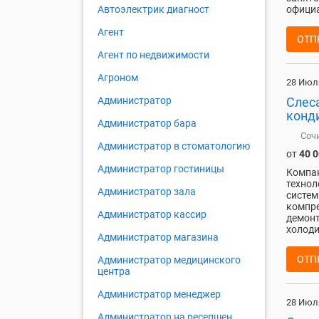
официа
Автоэлектрик диагност
Агент
ОТП
Агент по недвижимости
Агроном
28 Июл
Слес
Администратор
конд
Администратор бара
Соч
Администратор в стоматологию
от
40 
Администратор гостиницы
Компан
технол
Администратор зала
систем
компре
Администратор кассир
демонт
холоди
Администратор магазина
ОТП
Администратор медицинского
центра
Администратор менеджер
28 Июл
Администратор на ресепшен