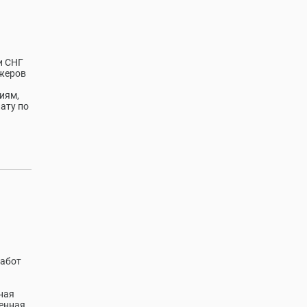
и СНГ
джеров
иям,
ату по
работ
ная
енная,