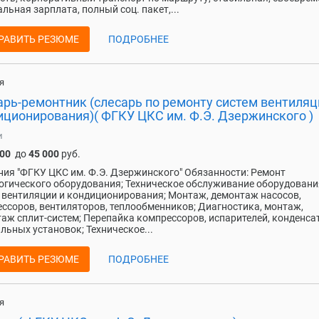
льная зарплата, полный соц. пакет,...
РАВИТЬ РЕЗЮМЕ
ПОДРОБНЕЕ
я
арь-ремонтник (слесарь по ремонту систем вентиляц
иционирования)( ФГКУ ЦКС им. Ф.Э. Дзержинского )
и
000
до
45 000
руб.
ия "ФГКУ ЦКС им. Ф.Э. Дзержинского" Обязанности: Ремонт
огического оборудования; Техническое обслуживание оборудовани
 вентиляции и кондиционирования; Монтаж, демонтаж насосов,
ссоров, вентиляторов, теплообменников; Диагностика, монтаж,
аж сплит-систем; Перепайка компрессоров, испарителей, конденса
льных установок; Техническое...
РАВИТЬ РЕЗЮМЕ
ПОДРОБНЕЕ
я