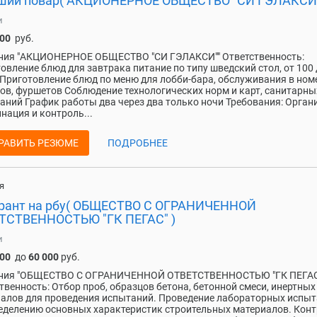
ший повар( АКЦИОНЕРНОЕ ОБЩЕСТВО "СИ ГЭЛАКСИ"
и
000
руб.
ния "АКЦИОНЕРНОЕ ОБЩЕСТВО "СИ ГЭЛАКСИ"" Ответственность:
овление блюд для завтрака питание по типу шведский стол, от 100 
 Приготовление блюд по меню для лобби-бара, обслуживания в ном
ов, фуршетов Соблюдение технологических норм и карт, санитарны
аний График работы два через два только ночи Требования: Орган
нация и контроль...
РАВИТЬ РЕЗЮМЕ
ПОДРОБНЕЕ
я
рант на рбу( ОБЩЕСТВО С ОГРАНИЧЕННОЙ
ТСТВЕННОСТЬЮ "ГК ПЕГАС" )
и
000
до
60 000
руб.
ния "ОБЩЕСТВО С ОГРАНИЧЕННОЙ ОТВЕТСТВЕННОСТЬЮ "ГК ПЕГАС
твенность: Отбор проб, образцов бетона, бетонной смеси, инертных
алов для проведения испытаний. Проведение лабораторных испы
еделению основных характеристик строительных материалов. Кон