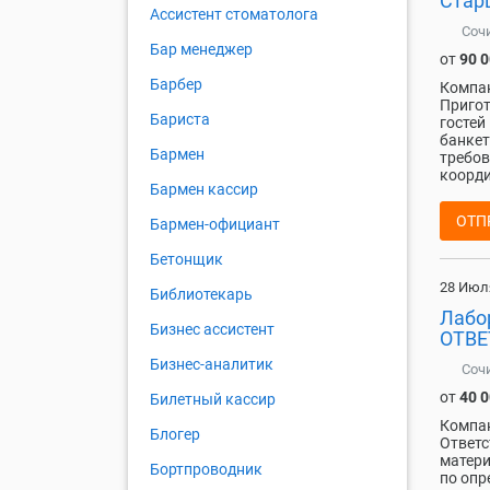
Стар
Ассистент стоматолога
Соч
Бар менеджер
от
90 
Барбер
Компа
Пригот
Бариста
гостей
банкет
Бармен
требов
коорди
Бармен кассир
ОТП
Бармен-официант
Бетонщик
28 Июл
Библиотекарь
Лабо
Бизнес ассистент
ОТВЕ
Бизнес-аналитик
Соч
от
40 
Билетный кассир
Компа
Блогер
Ответс
матери
Бортпроводник
по опр