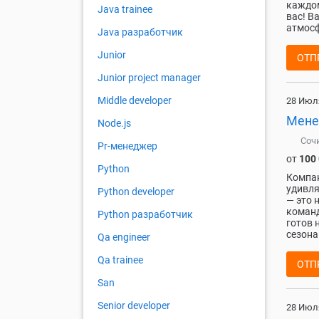
каждом
Java trainee
вас! В
атмосф
Java разработчик
Junior
ОТП
Junior project manager
Middle developer
28 Июл
Мене
Node.js
Соч
Pr-менеджер
от
100
Python
Компан
удивля
Python developer
— это 
команд
Python разработчик
готов 
сезона
Qa engineer
Qa trainee
ОТП
San
Senior developer
28 Июл