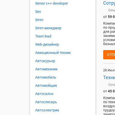
Сотру
Senior с++ developer
Соч
Seo
от
59 
Smm
Компан
по про
Smm-менеджер
для ра
занима
Team lead
услови
безнал
Web-дизайнер
Авиационный техник
ОТП
Автокурьер
Автомеханик
28 Июл
Техни
Автомобиль
Соч
Автомойщик
от
45 
Автосалон
Компан
по тех
Автослесарь
воздух
трудоу
Автоэлектрик
занято