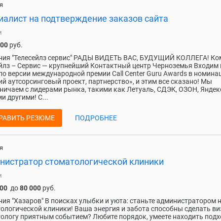
я
иалист на подтверждение заказов сайта
и
000
руб.
ния "Телесейлз сервис" РАДЫ ВИДЕТЬ ВАС, БУДУЩИЙ КОЛЛЕГА! Ко
йлз – Сервис — крупнейший Контактный центр Черноземья Входим 
по версии международной премии Call Сenter Guru Awards в номина
й аутсорсинговый проект, партнерство», и этим все сказано! Мы
ничаем с лидерами рынка, такими как Летуаль, СДЭК, ОЗОН, Яндек
и другими! С...
РАВИТЬ РЕЗЮМЕ
ПОДРОБНЕЕ
я
нистратор стоматологической клиники
и
000
до
80 000
руб.
ия "Хазаров" В поисках улыбки и уюта: станьте администратором 
ологической клиники! Ваша энергия и забота способны сделать ви
ологу приятным событием? Любите порядок, умеете находить подх