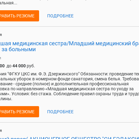
льная...
РАВИТЬ РЕЗЮМЕ
ПОДРОБНЕЕ
я
шая медицинская сестра/Младший медицинский бр
у за больными
и
000
до
44 000
руб.
ия "ФГКУ ЦКС им. Ф.Э. Дзержинского" Обязанности: проведение т
ральных уборок в номерном фонде санатория, смена белья. Требова
вание - среднее (полное) и дополнительная профессиональная
овка по направлению «Младшая медицинская сестра по уходу за
ми». Условия: без стажа. Соблюдение правил охраны труда и труд
ы. ​​​​​​​
РАВИТЬ РЕЗЮМЕ
ПОДРОБНЕЕ
я