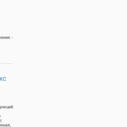
ения. -
ЦКС
функций
и
;
енная,