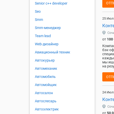
ОТП
Senior с++ developer
Seo
25 Июл
Smm
Конт
Smm-менеджер
Соч
Team lead
от
100
Web-дизайнер
Компан
бэк-оф
Авиационный техник
специа
каждый
Автокурьер
мы ище
на резу
Автомеханик
Автомобиль
ОТП
Автомойщик
24 Июл
Автосалон
Конте
Автослесарь
Соч
Автоэлектрик
от
50 