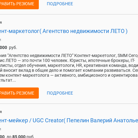
РАВИТЬ РЕЗЮМЕ
ПОДРОБНЕЕ
я
ент-маркетолог( Агентство недвижимости ЛЕТО )
и
 000
руб.
ия "Агентство недвижимости ЛЕТО" Контент-маркетолог, SMM Сег
ис ЛЕТО — это почти 100 человек. Юристы, ипотечные брокеры, IT-
листы, отдел обучения, маркетологи, HR, креативная команда, вод
 вносит вклад в общее дело и помогает компании развиваться. Се
м контент-маркетолога — активного, амбициозного и ориентиров
льтат...
РАВИТЬ РЕЗЮМЕ
ПОДРОБНЕЕ
я
нт-мейкер / UGC Creator( Пепелин Валерий Анатолье
и
000
до
85 000
руб.