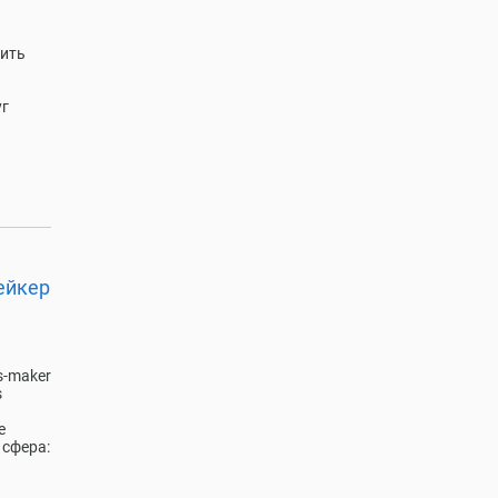
оить
уг
ейкер
s-maker
s
е
 сфера: