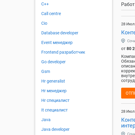
Работ
C++
Call centre
Cio
28 Июл
Конт
Database developer
Соч
Event менеджер
от
80 
Frontend разработчик
Компа
Обязан
Go developer
описан
коррек
Gsm
внутре
сотруд
Hr generalist
Hr менеджер
ОТП
Hr специалист
It специалист
28 Июл
Конт
Java
инте
Java developer
Соч