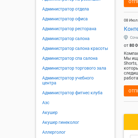
ОТП
Администратор отдела
Администратор офиса
08 Июл
Конте
Администратор ресторана
Соч
Администратор салона
от
80 
Администратор салона красоты
Компа
Мы ище
Администратор спа салона
Shorts
которы
Администратор торгового зала
следиш
работа
Администратор учебного
центра
ОТП
Администратор фитнес клуба
Азс
Акушер
Акушер гинеколог
Аллерголог