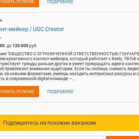
РАВИТЬ РЕЗЮМЕ
ПОДРОБНЕЕ
я
нт-мейкер / UGC Creator
и
000
до
120 000
руб.
ния "ОБЩЕСТВО С ОГРАНИЧЕННОЙ ОТВЕТСТВЕННОСТЬЮ ГОНЧАРЕ
м креативного контент-мейкера, который работает с Reels, TikTok 
, чувствует тренды раньше других и умеет превращать идеи в контен
й привлекает внимание аудитории. Если ты любишь снимать видео
ь за новыми форматами, умеешь находить интересные ракурсы и 
ть в современной digital-команде —...
РАВИТЬ РЕЗЮМЕ
ПОДРОБНЕЕ
Подпишитесь на похожие вакансии