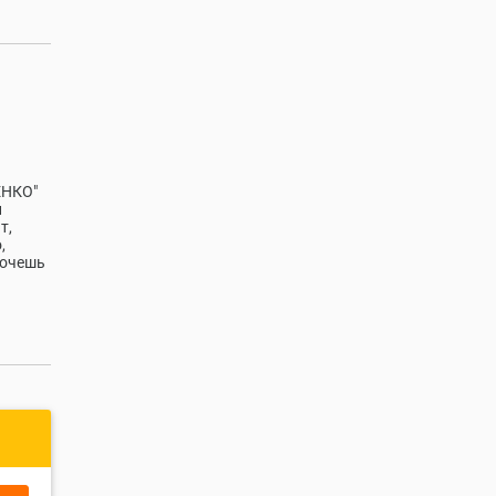
НКО"
и
т,
,
хочешь