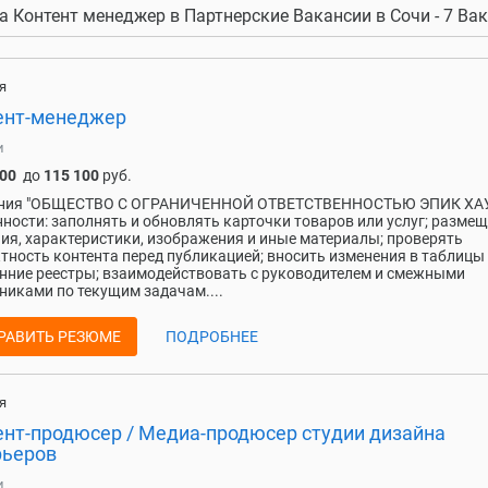
а Контент менеджер в Партнерские Вакансии в Сочи - 7 Ва
я
ент-менеджер
и
200
до
115 100
руб.
ния "ОБЩЕСТВО С ОГРАНИЧЕННОЙ ОТВЕТСТВЕННОСТЬЮ ЭПИК ХА
ности: заполнять и обновлять карточки товаров или услуг; разме
ия, характеристики, изображения и иные материалы; проверять
тность контента перед публикацией; вносить изменения в таблицы
нние реестры; взаимодействовать с руководителем и смежными
никами по текущим задачам....
РАВИТЬ РЕЗЮМЕ
ПОДРОБНЕЕ
я
ент-продюсер / Медиа-продюсер студии дизайна
рьеров
и