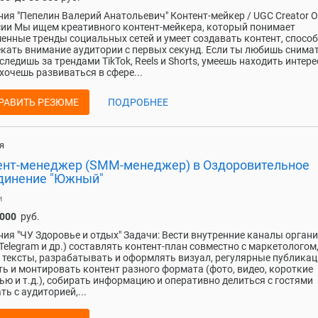
ия "Пепелин Валерий Анатольевич" Контент-мейкер / UGC Creator О
ии Мы ищем креативного контент-мейкера, который понимает
енные тренды социальных сетей и умеет создавать контент, спосо
кать внимание аудитории с первых секунд. Если ты любишь снима
 следишь за трендами TikTok, Reels и Shorts, умеешь находить интер
 хочешь развиваться в сфере...
РАВИТЬ РЕЗЮМЕ
ПОДРОБНЕЕ
я
ент-менеджер (SMM-менеджер) в Оздоровительное
динение "Южный"
и
 000
руб.
ия "ЧУ Здоровье и отдых" Задачи: Вести внутренние каналы орган
 Telegram и др.) составлять контент-план совместно с маркетологом
 тексты, разрабатывать и оформлять визуал, регулярные публика
ь и монтировать контент разного формата (фото, видео, короткие
ью и т.д.), собирать информацию и оперативно делиться с гостями
ть с аудиторией,...