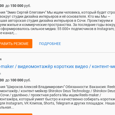
000
до
150 000
руб.
ия "Эмих Сергей Олегович" Мы ищем человека, который будет стр
вокруг студии дизайна интерьеров и её основателя. Кто мы Мы —
шая авторская студия дизайна интерьеров в Сочи. Проектируем и
уем жилые и коммерческие пространства. За последние годы вокр
 сформировалось сильное медиа: 55 000+ подписчиков в Instagram;
e-канал;...
РАВИТЬ РЕЗЮМЕ
ПОДРОБНЕЕ
я
-maker / видеомонтажёр коротких видео / контент-м
и
000
до
100 000
руб.
ия "Широков Алексей Владимирович" Обязанности: Вакансия: Reel
омонтажёр / контент-мейкер Shirokov Deus Technology / Shirokov Deu
l Сочи / удалённо / проектная работа Мы ищем Reels-maker /
онтажёра, который умеет быстро и качественно собирать коротки
для Instagram, VK Клипов, Shorts, Telegram и других площадок. Наша
льная...