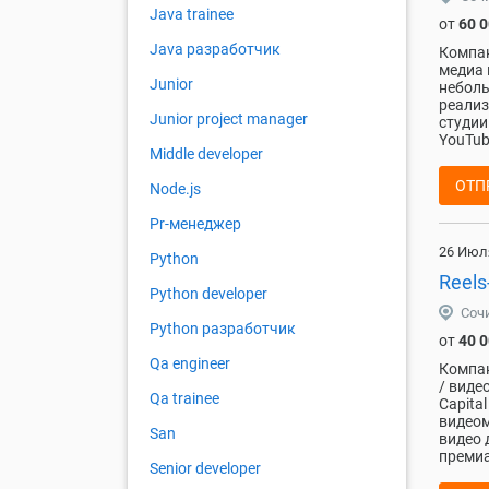
Java trainee
от
60 
Java разработчик
Компан
медиа 
Junior
неболь
реализ
Junior project manager
студии
YouTub
Middle developer
ОТП
Node.js
Pr-менеджер
26 Июл
Python
Reels
Python developer
Соч
Python разработчик
от
40 
Qa engineer
Компан
/ виде
Qa trainee
Capita
видеом
San
видео 
премиа
Senior developer