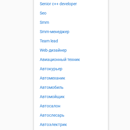
Senior с++ developer
Seo
Smm
Smm-менеджер
Team lead
Web-дизайнер
Авиационный техник
Автокурьер
Автомеханик
Автомобиль
Автомойщик
Автосалон
Автослесарь
Автоэлектрик