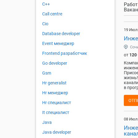
Работ
C++
Вакан
Call centre
Cio
19 Июл
Database developer
Инже
Event менеджер
Соч
Frontend разработчик
от
120
Компан
Go developer
инжене
Присое
Gsm
жизнь!
канали
Hr generalist
в прог
Hr менеджер
ОТП
Hr специалист
It специалист
08 Июл
Java
Инже
Java developer
кана