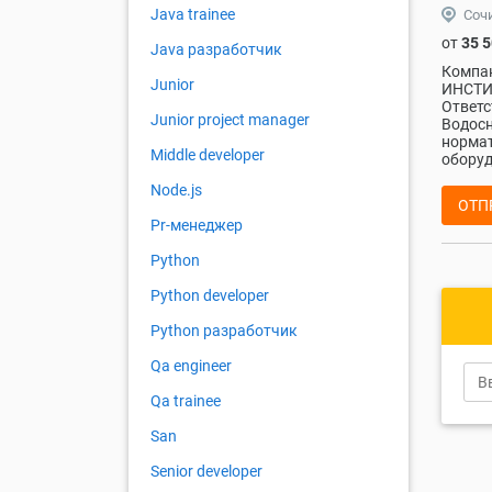
Java trainee
Соч
от
35 
Java разработчик
Компа
Junior
ИНСТИ
Ответс
Junior project manager
Водосн
нормат
Middle developer
оборуд
Node.js
ОТП
Pr-менеджер
Python
Python developer
Python разработчик
Qa engineer
Qa trainee
San
Senior developer