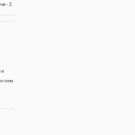
и - 2
 в
и схем