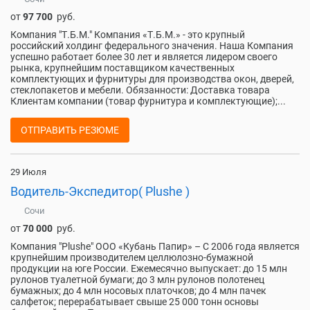
от
97 700
руб.
Компания "Т.Б.М." Компания «Т.Б.М.» - это крупный
российский холдинг федерального значения. Наша Компания
успешно работает более 30 лет и является лидером своего
рынка, крупнейшим поставщиком качественных
комплектующих и фурнитуры для производства окон, дверей,
стеклопакетов и мебели. Обязанности: Доставка товара
Клиентам компании (товар фурнитура и комплектующие);...
ОТПРАВИТЬ РЕЗЮМЕ
29 Июля
Водитель-Экспедитор( Plushe )
Сочи
от
70 000
руб.
Компания "Plushe" ООО «Кубань Папир» – С 2006 года является
крупнейшим производителем целлюлозно-бумажной
продукции на юге России. Ежемесячно выпускает: до 15 млн
рулонов туалетной бумаги; до 3 млн рулонов полотенец
бумажных; до 4 млн носовых платочков; до 4 млн пачек
салфеток; перерабатывает свыше 25 000 тонн основы