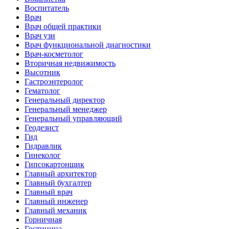
Воспитатель
Врач
Врач общей практики
Врач узи
Врач функциональной диагностики
Врач-косметолог
Вторичная недвижимость
Высотник
Гастроэнтеролог
Гематолог
Генеральный директор
Генеральный менеджер
Генеральный управляющий
Геодезист
Гид
Гидравлик
Гинеколог
Гипсокартонщик
Главный архитектор
Главный бухгалтер
Главный врач
Главный инженер
Главный механик
Горничная
Гостиница