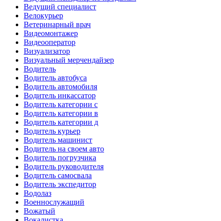
Ведущий специалист
Велокурьер
Ветеринарный врач
Видеомонтажер
Видеооператор
Визуализатор
Визуальный мерчендайзер
Водитель
Водитель автобуса
Водитель автомобиля
Водитель инкассатор
Водитель категории c
Водитель категории в
Водитель категории д
Водитель курьер
Водитель машинист
Водитель на своем авто
Водитель погрузчика
Водитель руководителя
Водитель самосвала
Водитель экспедитор
Водолаз
Военнослужащий
Вожатый
Вокалистка