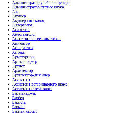
Администратор учебного центра
Администратор фитнес клуба
Азс
Акушер
Акушер гинеколог
Аллерголог
Аналитик
Анестезиолог
Анестезиолог реаниматолог
Аниматор
Аппаратчик
Аптека
Арматурщик
Арт-менеджер
Артист
Архитектор
Архитектор-дизайнер
Ассистент
Ассистент ветеринарного врача
Ассистент стоматолога
Бар менеджер
Барбер
Бариста
Бармен
Бармен кассир