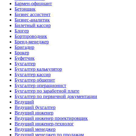
Бармен-официант
Бетонщик
Бизнес ассистент
Бизнес-аналитик
Билетный кассир
Блогер
Бортпроводник
Бренд-менеджер
Бригадир
Брокер
Буфетчик
Бухгалтер
Бухгалтер калькулятор
Бухгалтер кассир
Бухгалтер общепит
Бухгалтер операционист
Бухгалтер по заработной плате
Бухгалтер по первичной документации
Ведущий
Ведущий бухгалтер
Ведущий инженер
Ведущий инженер проектировщик
Ведущий инженер-технолог
Ведущий менеджер
Ведущий менеджер по продажам