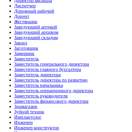
Директор филиала
Диспетчер
Дорожный рабочий
Доцент
Жестянщик
Заведующий аптекой
Заведующий архивом
Заведующий складом
Завхоз
Заготовщик
Замерщик
Заместитель
Заместитель генерального директора
Заместитель главного бухгалтера
Заместитель директора
Заместитель директора по развитию
Заместитель начальника
Заместитель операционного директора
Заместитель руководителя
Заместитель финансового директора
Зоомагазин
Зубной техник
Имплантолог
Инженер
Инженер конструктор