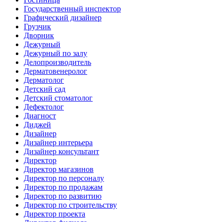
Государственный инспектор
Графический дизайнер
Грузчик
Дворник
Дежурный
Дежурный по залу
Делопроизводитель
Дерматовенеролог
Дерматолог
Детский сад
Детский стоматолог
Дефектолог
Диагност
Диджей
Дизайнер
Дизайнер интерьера
Дизайнер консультант
Директор
Директор магазинов
Директор по персоналу
Директор по продажам
Директор по развитию
Директор по строительству
Директор проекта