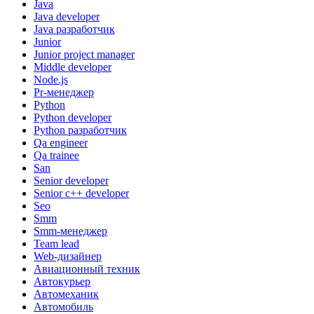
Java
Java developer
Java разработчик
Junior
Junior project manager
Middle developer
Node.js
Pr-менеджер
Python
Python developer
Python разработчик
Qa engineer
Qa trainee
San
Senior developer
Senior с++ developer
Seo
Smm
Smm-менеджер
Team lead
Web-дизайнер
Авиационный техник
Автокурьер
Автомеханик
Автомобиль