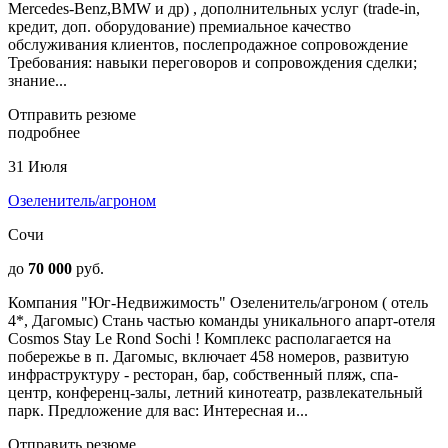
Mercedes-Benz,BMW и др) , дополнительных услуг (trade-in,
кредит, доп. оборудование) премиальное качество
обслуживания клиентов, послепродажное сопровождение
Требования: навыки переговоров и сопровождения сделки;
знание...
Отправить резюме
подробнее
31 Июля
Озеленитель/агроном
Сочи
до
70 000
руб.
Компания "Юг-Недвижимость" Озеленитель/агроном ( отель
4*, Дагомыс) Стань частью команды уникального апарт-отеля
Cosmos Stay Le Rond Sochi ! Комплекс располагается на
побережье в п. Дагомыс, включает 458 номеров, развитую
инфраструктуру - ресторан, бар, собственный пляж, спа-
центр, конференц-залы, летний кинотеатр, развлекательный
парк. Предложение для вас: Интересная и...
Отправить резюме