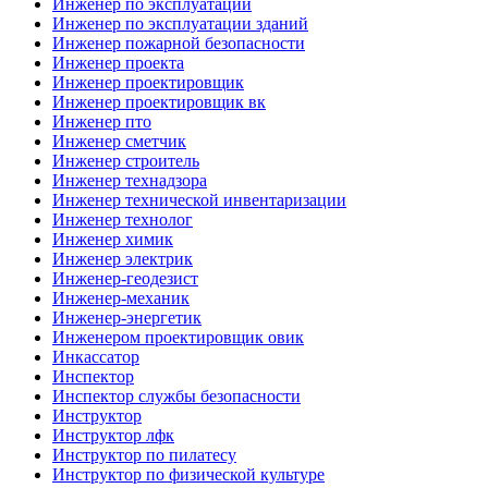
Инженер по эксплуатации
Инженер по эксплуатации зданий
Инженер пожарной безопасности
Инженер проекта
Инженер проектировщик
Инженер проектировщик вк
Инженер пто
Инженер сметчик
Инженер строитель
Инженер технадзора
Инженер технической инвентаризации
Инженер технолог
Инженер химик
Инженер электрик
Инженер-геодезист
Инженер-механик
Инженер-энергетик
Инженером проектировщик овик
Инкассатор
Инспектор
Инспектор службы безопасности
Инструктор
Инструктор лфк
Инструктор по пилатесу
Инструктор по физической культуре