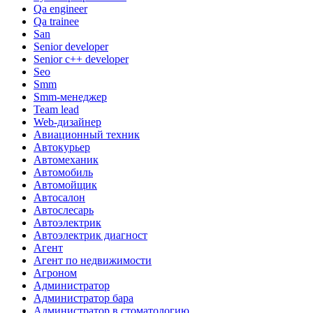
Qa engineer
Qa trainee
San
Senior developer
Senior с++ developer
Seo
Smm
Smm-менеджер
Team lead
Web-дизайнер
Авиационный техник
Автокурьер
Автомеханик
Автомобиль
Автомойщик
Автосалон
Автослесарь
Автоэлектрик
Автоэлектрик диагност
Агент
Агент по недвижимости
Агроном
Администратор
Администратор бара
Администратор в стоматологию