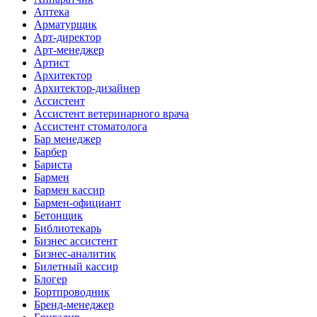
Аптека
Арматурщик
Арт-директор
Арт-менеджер
Артист
Архитектор
Архитектор-дизайнер
Ассистент
Ассистент ветеринарного врача
Ассистент стоматолога
Бар менеджер
Барбер
Бариста
Бармен
Бармен кассир
Бармен-официант
Бетонщик
Библиотекарь
Бизнес ассистент
Бизнес-аналитик
Билетный кассир
Блогер
Бортпроводник
Бренд-менеджер