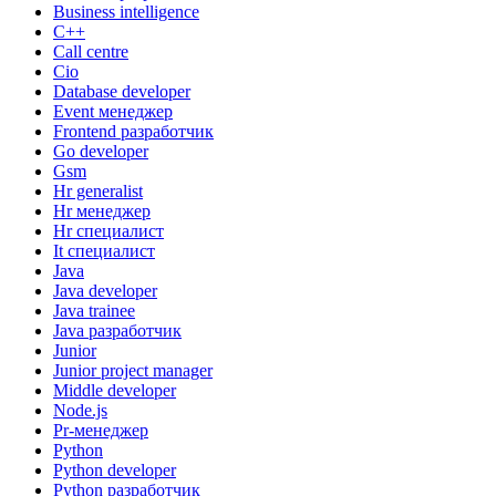
Business intelligence
C++
Call centre
Cio
Database developer
Event менеджер
Frontend разработчик
Go developer
Gsm
Hr generalist
Hr менеджер
Hr специалист
It специалист
Java
Java developer
Java trainee
Java разработчик
Junior
Junior project manager
Middle developer
Node.js
Pr-менеджер
Python
Python developer
Python разработчик