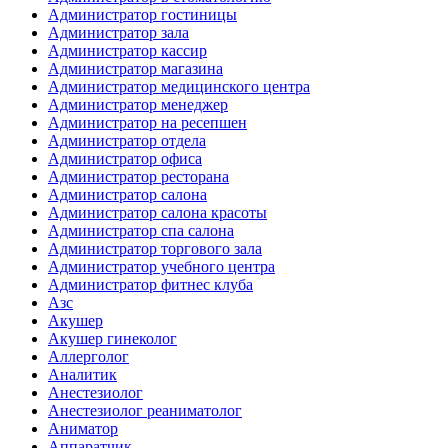
Администратор гостиницы
Администратор зала
Администратор кассир
Администратор магазина
Администратор медицинского центра
Администратор менеджер
Администратор на ресепшен
Администратор отдела
Администратор офиса
Администратор ресторана
Администратор салона
Администратор салона красоты
Администратор спа салона
Администратор торгового зала
Администратор учебного центра
Администратор фитнес клуба
Азс
Акушер
Акушер гинеколог
Аллерголог
Аналитик
Анестезиолог
Анестезиолог реаниматолог
Аниматор
Аппаратчик